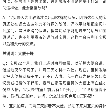
可以，在房间叫完再出来，否则我听不清楚你要干什么。请
问这样做，他会慢慢改吗？
A：宝贝是因为比较急才会出现这样的状况，因为这么大的宝
贝还处在语言表达能力不流畅的阶段，妈咪平静地把宝贝叫
到房间，是很正确的做法，但是切忌不能用过重的语气和宝
贝说话，也不能用责备的语气对宝贝，这样才会有利于宝贝
以后和父母的交流。
关键词：大便干燥
Q：宝贝22个月，我们上班时由阿姨带，以前想大便会说，
但最近突然不说了，并每三天才排一次便。现在，宝贝发展
到把大便拉到裤子里，还不让人碰。我一直认为是阿姨每次
说臭或把得他不舒服，春节在家发现宝贝的大便上有血丝才
恍然大悟，宝贝是怕痛！前后有1个多月了，宝贝都摒着不
拉，看得出是怕痛，请问，怎么让宝贝克服心理障碍？
A：宝贝怕痛，而两三天屏着不大便，长期下来对宝贝的身体