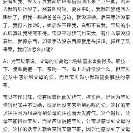
要看到我。今天早晨我趁她睡着偷偷溜出来上卫生间，刚进
去就听见她醒了，哭着叫妈咪。要在平时，我就赶紧跑回去
哄她了，但我一想她爸爸在身边，就没理她。后来等她没事
了，我再去找她时，她居然不理我，看都不看我。宝贝的小
心眼真让我哭笑不得。宝贝平时脾气也蛮大，有什么事没顺
着她，就摔东西，如果手边没东西摔就用头撞墙，撞疼了又
来哭，我们该怎么办呢？
A：对宝贝来说，父母的爱要远比物质需求重要得多。胳肢一
下、使劲拥抱一下、亲吻一下、看上去好像没什么，但宝贝
能从中感觉到父母的爱，而且宝贝越小就越需要肌肤的亲
密。
宝贝不理妈咪，没有顺着她而发脾气、摔东西，是因为宝贝
觉得妈咪并不爱她，或是她没有感觉到妈咪的爱，这样的宝
贝往往因为想要得到父母的注意而大发脾气。这个时侯，父
母不能指责宝贝，而是应该拥抱宝贝，让宝贝感觉到父母的
爱，这样的话宝贝就会变得安静下来，因为他感觉到了父母