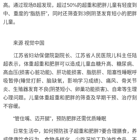
高。通过现场B超发现，超过50%的超重和肥胖儿童有轻度到
中、重度的“脂肪肝”，同时还筛查到3例阴茎发育短小的肥胖
儿童。
来源 视觉中国
江苏省妇幼保健院副院长、江苏省人民医院儿科主任陆
超表示，体重超重和肥胖可以造成儿童血糖升高、糖尿病、
高血压(损害心脏功能)、肝功能损害、脂肪肝、阻塞性睡眠呼
吸暂停(睡觉打鼾、脑缺氧，影响学习成绩)、痛风、骨关节
炎、生殖器发育不良(阴茎短小、卵巢功能损害)、自卑等生理
心理问题。儿童体重超重和肥胖的筛查及早期干预、治疗刻
不容缓。
“管住嘴、迈开腿”，预防肥胖还需优质睡眠
日常生活中，如何预防孩子超重和肥胖?要合理膳食，养
成健康饮食行为。食物多样化，少吃深加工及油炸食品，不