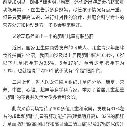
前增加明显，BMI指标也明显增高，还诊断出胰岛素抵抗和肝
功能异常。卜医生告诉多多妈妈，尽管孩子情况有点严重，
但是只要提高认识，进行针对性的治疗，并配合科学专业的
营养处方和运动处方，多多会越来越好。
义诊现场筛查出一半的肥胖儿童有脂肪肝
近日，国家卫生健康委发布的《成人、儿童青少年肥胖
食养指南》介绍，我国18岁及以上居民肥胖率达16.4%，6岁
以下儿童肥胖率为3.6%，6至17岁儿童青少年肥胖率为
7.9%，也就是说平均10个孩子就有1个是“肥胖”的。
三月上旬，省人医龙江院区组织儿童内分泌、康复、营
养、中医、心理、超声等多学科专家，举办了首届儿童超重
与肥胖的不良并发症大型多专科义诊。
此次义诊现场接待了300多位儿童和家属，发现有31%左
右的超重和肥胖儿童有肝功能损害(转氨酶升高)、32%的肥胖
儿童血脂升高(高胆固醇和高甘油三酯血症)以及17%的尿酸升