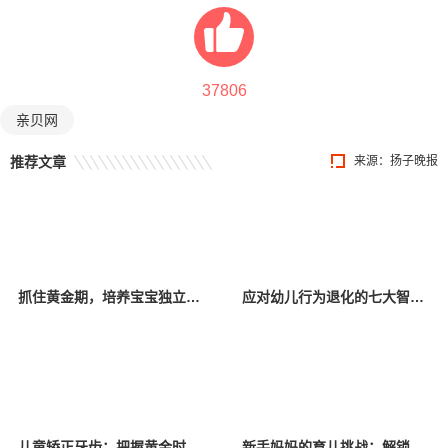
37806
亲贝网
推荐文章
来源：扬子晚报
抓住黄金期，培养宝宝独立吃饭的好习惯
应对幼儿行为退化的七大智慧策略
儿童矫正牙齿：把握黄金时期，守护璀璨笑容
新手妈妈的育儿挑战：解锁新生儿整觉之谜