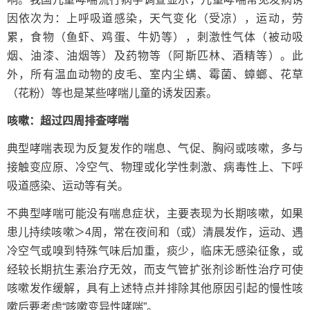
因依次为：上呼吸道感染，天气变化（受凉），运动，劳
累，食物（鱼虾、鸡蛋、牛奶等），刺激性气体（被动吸
烟、油漆、油烟等）及药物等（阿斯匹林、酒精等）。此
外，所有温血动物的皮毛、室内尘螨、霉菌、蟑螂、花草
（花粉）等也是某些哮喘儿童的诱发因素。
咳嗽：超过四周排查哮喘
典型哮喘表现为反复发作的喘息、气促、胸闷或咳嗽，多与
接触变应原、冷空气、物理或化学性刺激、病毒性上、下呼
吸道感染、运动等有关。
不典型哮喘可能没有喘息症状，主要表现为长期咳嗽，如果
患儿持续咳嗽＞4周，常在夜间和（或）清晨发作，运动、遇
冷空气或嗅到特殊气味后加重，痰少，临床无感染征象，或
经较长期抗生素治疗无效，而支气管扩张剂诊断性治疗可使
咳嗽发作缓解，具有上述特点并排除其他原因引起的慢性咳
嗽后要考虑“咳嗽变异性哮喘”。