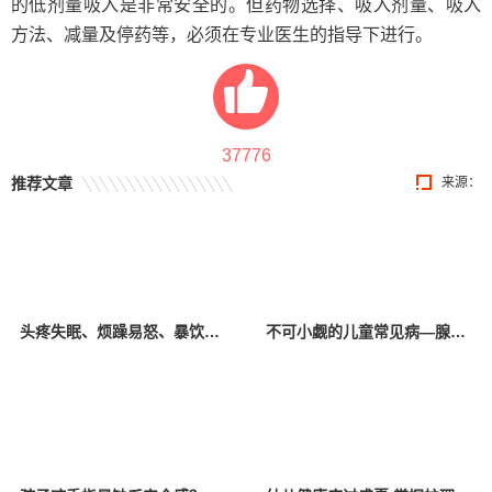
的低剂量吸入是非常安全的。但药物选择、吸入剂量、吸入
方法、减量及停药等，必须在专业医生的指导下进行。
37776
推荐文章
来源：
头疼失眠、烦躁易怒、暴饮暴食、拖延厌学……孩子这些异常向父母传递了哪些“信号”？
不可小觑的儿童常见病—腺样体肥大