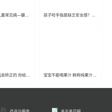
不可小觑的儿童常见病—腺样体肥大
孩子咬手指是缺乏安全感？亲贝网小编为你解惑
扁平足是有机会矫正的 你给孩子买对鞋了吗
宝宝不能喝果汁 鲜榨纯果汁也不行？
产品与服务
关于亲贝网