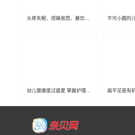
头疼失眠、烦躁易怒、暴饮暴食、拖延厌学……孩子这些异常向父母传递了哪些“信号”？
幼儿健康度过盛夏 掌握护理小知识少生病