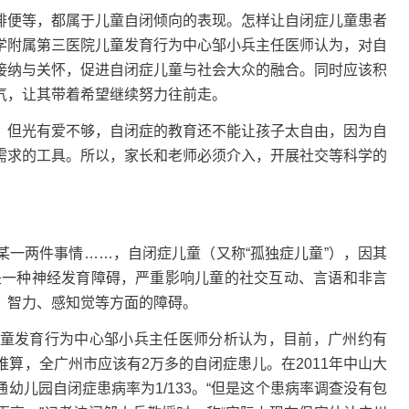
排便等，都属于儿童自闭倾向的表现。怎样让自闭症儿童患者
学附属第三医院儿童发育行为中心邹小兵主任医师认为，对自
接纳与关怀，促进自闭症儿童与社会大众的融合。同时应该积
气，让其带着希望继续努力往前走。
，但光有爱不够，自闭症的教育还不能让孩子太自由，因为自
需求的工具。所以，家长和老师必须介入，开展社交等科学的
某一两件事情……，自闭症儿童（又称“孤独症儿童”），因其
。是一种神经发育障碍，严重影响儿童的社交互动、言语和非言
、智力、感知觉等方面的障碍。
童发育行为中心邹小兵主任医师分析认为，目前，广州约有
推算，全广州市应该有2万多的自闭症患儿。在2011年中山大
幼儿园自闭症患病率为1/133。“但是这个患病率调查没有包