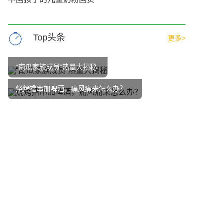
Top头条
更多>
“南瓜家族成员”热量大揭秘
烧烤撸串加啤酒，痛风痛来怎么办？