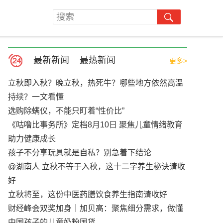
最新新闻
最热新闻
更多>
立秋即入秋？晚立秋，热死牛？哪些地方依然高温
持续？一文看懂
选购除螨仪，不能只盯着“性价比”
《咕噜比事务所》定档8月10日 聚焦儿童情绪教育
助力健康成长
孩子不分享玩具就是自私？别急着下结论
@湖南人 立秋不等于入秋，这十二字养生秘诀请收
好
立秋将至，这份中医药膳饮食养生指南请收好
财经峰会双奖加身｜加贝高：聚焦细分需求，做懂
中国孩子的儿童奶粉国货