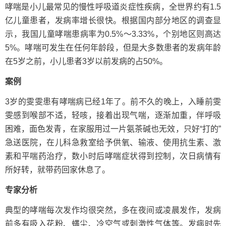
哮喘是小儿最常见的慢性呼吸道炎症性疾病，全世界约有1.5
亿儿童患者，发病率增长很快。根据国内部分地区的调查显
示，我国儿童哮喘患病率为0.5%～3.33%，个别地区则高达
5%。哮喘可发生在任何年龄段，但是大多数患者的发病年龄
在5岁之前，小儿患者3岁以前发病的占50%。
案例
3岁的雯雯患有哮喘病已经1年了。前不久的晚上，入睡前雯
雯感到喉部不适，轻咳，接着出现气喘，逐渐加重，伴呼吸
困难，面色发青，在家服用过一片氨茶碱也无效，只好“打的”
急送医院，在儿科急救室给予供氧、输液、使用抗生素、激
素和平喘药治疗，数小时后哮喘症状得到控制，次日病情有
所好转，就带药回家休息了。
专家分析
典型的哮喘每次发作均很突然，多在夜间或凌晨发作，发病
前多有吸入花粉、螨尘、冷空气或刺激性气体等。发病时先