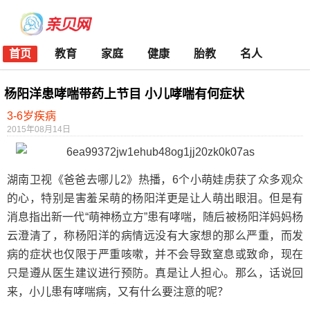
首页
教育
家庭
健康
胎教
名人
杨阳洋患哮喘带药上节目 小儿哮喘有何症状
3-6岁疾病
2015年08月14日
湖南卫视《爸爸去哪儿2》热播，6个小萌娃虏获了众多观众
的心，特别是害羞呆萌的杨阳洋更是让人萌出眼泪。但是有
消息指出新一代“萌神杨立方”患有哮喘，随后被杨阳洋妈妈杨
云澄清了，称杨阳洋的病情远没有大家想的那么严重，而发
病的症状也仅限于严重咳嗽，并不会导致窒息或致命，现在
只是遵从医生建议进行预防。真是让人担心。那么，话说回
来，小儿患有哮喘病，又有什么要注意的呢？