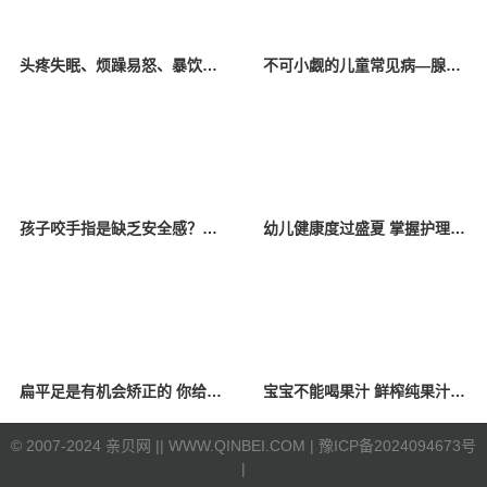
头疼失眠、烦躁易怒、暴饮暴食、拖延厌学……孩子这些异常向父母传递了哪些“信号”？
不可小觑的儿童常见病—腺样体肥大
孩子咬手指是缺乏安全感？亲贝网小编为你解惑
幼儿健康度过盛夏 掌握护理小知识少生病
扁平足是有机会矫正的 你给孩子买对鞋了吗
宝宝不能喝果汁 鲜榨纯果汁也不行？
©
2007-2024 亲贝网 |
| WWW.QINBEI.COM |
豫ICP备2024094673号
|