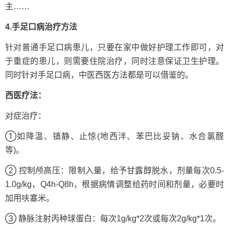
主……
4.手足口病治疗方法
针对普通手足口病患儿，只要在家中做好护理工作即可，对
于重症的患儿，则需要住院治疗，同时注意保证卫生护理。
同时针对手足口病，中医西医方法都是可以借鉴的。
西医疗法：
对症治疗：
①如降温、镇静、止惊(地西泮、苯巴比妥钠、水合氯醛
等)。
② 控制颅高压：限制入量，给予甘露醇脱水，剂量每次0.5-
1.0g/kg，Q4h-Q8h，根据病情调整给药时间和剂量，必要时
加用呋塞米。
③ 静脉注射丙种球蛋白：每次1g/kg*2次或每次2g/kg*1次。