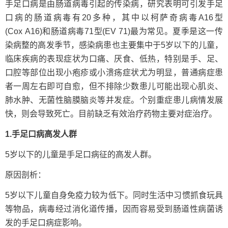
手足口病是由肠道病毒引起的传染病，研究表明可引发手足
口病的肠道病毒有20多种，其中以柯萨奇病毒A16型
(Cox A16)和肠道病毒71型(EV 71)最为常见。夏季是这一传
染病整的高发季节，感染病患也主要集中于5岁以下的儿童，
临床疾病的表现症状为口痛、厌食、低热，特别是手、足、
口腔等部位出现小疱疹或小溃疡症状尤为明显，普通病症患
者一周左右即可自愈，但不排除少数患儿可能出现心肌炎、
肺水肿、无菌性脑膜脑炎等并发症。个别重症患儿病情发展
快，则会导致死亡。目前缺乏有效治疗药物主要对症治疗。
1.手足口病高发人群
5岁以下的儿童是手足口病征的高发人群。
原因剖析：
5岁以下儿童自身免疫力较为低下。同时生活中习惯抓食玩具
等物品，病毒经过消化道传播，因而容易受到肠道性病菌诱
发的手足口病症影响。