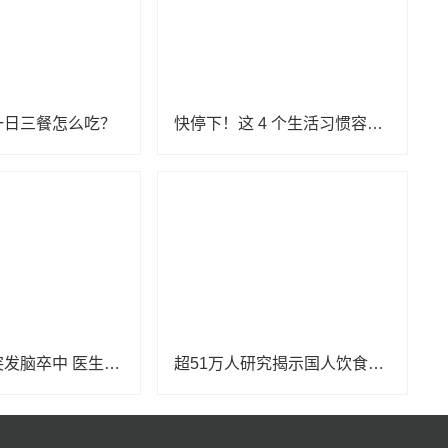
一日三餐怎么吃？
快停下！这 4 个生活习惯容易引起血栓，很多人都有！
老两口先后突发脑卒中 医生提醒这些生活习惯要注意
超51万人研究揭示国人饮食短板：主食占比高，优质营养不足