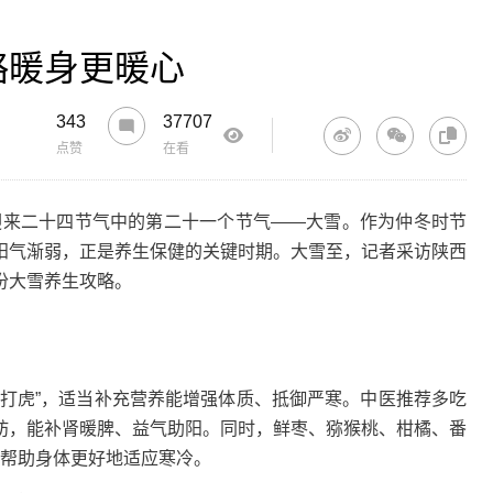
略暖身更暖心
343
37707
点赞
在看
迎来二十四节气中的第二十一个节气——大雪。作为仲冬时节
阳气渐弱，正是养生保健的关键时期。大雪至，记者采访陕西
份大雪养生攻略。
虎”，适当补充营养能增强体质、抵御严寒。中医推荐多吃
肪，能补肾暖脾、益气助阳。同时，鲜枣、猕猴桃、柑橘、番
能帮助身体更好地适应寒冷。