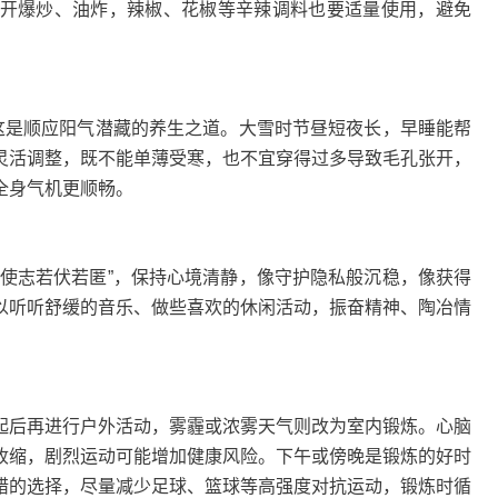
爆炒、油炸，辣椒、花椒等辛辣调料也要适量使用，避免
。
是顺应阳气潜藏的养生之道。大雪时节昼短夜长，早睡能帮
灵活调整，既不能单薄受寒，也不宜穿得过多导致毛孔张开，
全身气机更顺畅。
志若伏若匿”，保持心境清静，像守护隐私般沉稳，像获得
以听听舒缓的音乐、做些喜欢的休闲活动，振奋精神、陶冶情
后再进行户外活动，雾霾或浓雾天气则改为室内锻炼。心脑
收缩，剧烈运动可能增加健康风险。下午或傍晚是锻炼的好时
错的选择，尽量减少足球、篮球等高强度对抗运动，锻炼时循