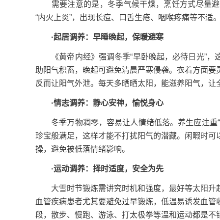
需要注意的是，冬季气候干燥，烹饪方式尽量避开
“内火上炎”，出现长痘、口舌生疮、咽喉疼痛等不适
·起居调养：早睡晚起，保暖避寒
《黄帝内经》强调冬季“早卧晚起，必待日光”，这
助阳气积蓄，晚起可避免清晨严寒侵袭。衣着方面要
反而让阳气外泄。每天多晒晒太阳，能滋养阳气，让
·情志调养：静心安神，愉悦身心
冬季万物凋零，容易让人情绪低落。养生应注重“使
珍宝般满足，这样才能不打扰阳气的潜藏。闲暇时可
操，避免被低落情绪影响。
·运动调养：择时适度，安全为先
大雪时节锻炼需讲究时机和强度，最好等太阳升起
血管疾病患者尤其要避免过早锻炼，低温易诱发血管
段，散步、慢跑、游泳、打太极拳等温和运动都是不