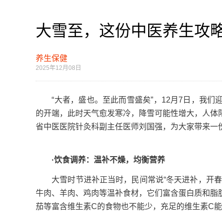
大雪至，这份中医养生攻
养生保健
2025年12月08日
“大者，盛也。至此而雪盛矣”，12月7日，我们
的开端，此时天气愈发寒冷，降雪可能性增大，人体
省中医医院针灸科副主任医师刘国强，为大家带来一
·饮食调养：温补不燥，均衡营养
大雪时节进补正当时，民间常说“冬天进补，开春打
牛肉、羊肉、鸡肉等温补食材，它们富含蛋白质和脂
茄等富含维生素C的食物也不能少，充足的维生素C