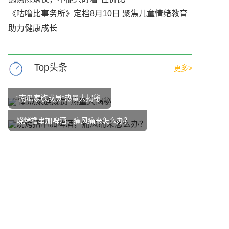
《咕噜比事务所》定档8月10日 聚焦儿童情绪教育
助力健康成长
Top头条
更多>
“南瓜家族成员”热量大揭秘
烧烤撸串加啤酒，痛风痛来怎么办？