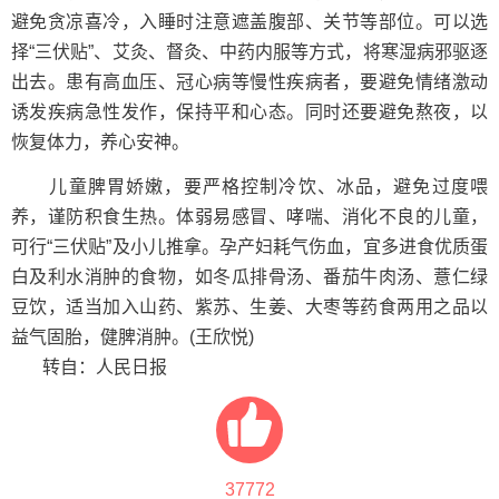
避免贪凉喜冷，入睡时注意遮盖腹部、关节等部位。可以选
择“三伏贴”、艾灸、督灸、中药内服等方式，将寒湿病邪驱逐
出去。患有高血压、冠心病等慢性疾病者，要避免情绪激动
诱发疾病急性发作，保持平和心态。同时还要避免熬夜，以
恢复体力，养心安神。
儿童脾胃娇嫩，要严格控制冷饮、冰品，避免过度喂
养，谨防积食生热。体弱易感冒、哮喘、消化不良的儿童，
可行“三伏贴”及小儿推拿。孕产妇耗气伤血，宜多进食优质蛋
白及利水消肿的食物，如冬瓜排骨汤、番茄牛肉汤、薏仁绿
豆饮，适当加入山药、紫苏、生姜、大枣等药食两用之品以
益气固胎，健脾消肿。(王欣悦)
转自：人民日报
37772