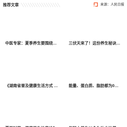
推荐文章
来源：人民日报
中医专家：夏季养生要围绕“养心”和“养脾胃”展开
三伏天来了！这份养生秘诀请收好→
《湖南省普及健康生活方式 推行“减盐减油”专项行动计划（2025—2027年）》（全文）
能量、蛋白质、脂肪都为0！瓶装中式茶卖爆，真养生吗