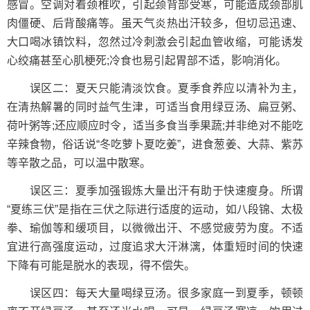
感冒。空调对着颈椎吹，引起颈背部受寒，可能造成颈部肌
肉僵硬、后背酸痛等。虽天气炎热出汗较多，但切忌迅速、
大口喝冰镇饮料，忽然过冷刺激会引起血管收缩，可能诱发
心绞痛甚至心肌梗死;冷食也易引起胃部不适，影响消化。
误区二：夏天只能清淡饮食。夏季食养应以清补为主，
在清热解暑的同时益气生津，可适当食用绿豆汤、扁豆粥、
荷叶粥等;还应顺应时令，适当多食当季果蔬;并非绝对不能吃
辛辣食物，俗话说“冬吃萝卜夏吃姜”，进食葱姜、大蒜、紫苏
等辛散之品，可以温中散寒。
误区三：夏季加强锻炼大量出汗有助于快速瘦身。所谓
“夏练三伏”是指在三伏之际进行适度的运动，如八段锦、太极
拳、瑜伽等和缓项目，以微微出汗、不感觉疲劳为度。不适
宜进行高强度运动，过度追求大汗淋漓，体重短时间的快速
下降有可能是脱水的表现，得不偿失。
误区四：每天大量喝绿豆汤。很多家庭一到夏季，顿顿