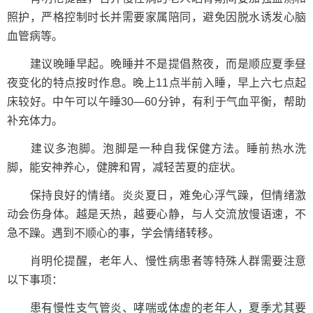
照护，严格控制时长并需要家属陪同，避免因脱水诱发心脑
血管病等。
建议晚睡早起。晚睡并不是提倡熬夜，而是顺应夏季昼
夜变化的特点按时作息。晚上11点半前入睡，早上六七点起
床较好。中午可以午睡30—60分钟，有利于气血平衡，帮助
补充体力。
建议多泡脚。泡脚是一种自我保健方法。睡前热水洗
脚，能安神养心，健脾和胃，减轻苦夏的症状。
保持良好的情绪。炎炎夏日，难免心浮气躁，但情绪激
动会伤身体。越是天热，越要心静，与人交流放慢语速，不
急不躁。遇到不顺心的事，学会情绪转移。
肖明伦提醒，老年人、慢性病患者等特殊人群需要注意
以下事项：
患有慢性支气管炎、哮喘或体虚的老年人，夏季尤其要