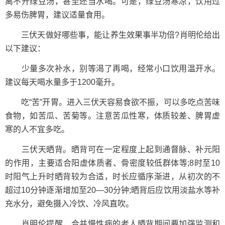
离不开绿豆汤，甚至还当水喝。可是，绿豆汤寒凉，饮用过
多易伤脾胃，建议适量食用。
三伏天做好哪些事，能让养生效果事半功倍?肖明伦给出
以下建议：
少量多次补水，别等渴了再喝，经常小口饮用温开水。
建议每天喝水量多于1200毫升。
吃“苦”开胃。进入三伏天容易食欲不振，可以多吃点苦味
食物，如苦瓜、苦菊等。注意苦瓜性寒，体质较差、脾胃虚
寒的人不宜多吃。
三伏天晒背。晒背可在一定程度上起到通督脉、补元阳
的作用，主要适合阳虚体质者、骨密度较低群体等;8时至10
时阳气上升时晒背较为合适，时长应循序渐进，从初次的不
超过10分钟逐渐增加至20—30分钟;晒背后应饮用淡盐水等补
充水分，避免摄入冷饮、冷风直吹。
肖明伦提醒，合并慢性病的老人晒背期间要加强监测和