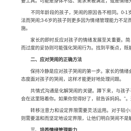
要工具。可能是身体不适、需求未被满足，或是情绪
不同年龄段的孩子，哭闹的原因各不相同。0-1岁
法而哭闹;3-6岁的孩子则更多因为情绪管理能力不
施。
家长的即时反应对孩子的情绪发展至关重要。简单
而过度的妥协则可能强化哭闹行为。找到平衡点，既
二、应对哭闹的正确方法
保持冷静是应对孩子哭闹的第一步。家长的情绪会
态度面对孩子的哭闹，这样才能更好地处理问题。
共情式沟通是化解哭闹的关键。蹲下来，与孩子平
会在这里陪着你。如果你觉得好了，就告诉妈妈。"
转移注意力和设定界限需要灵活运用。对于较小的
则需要温和而坚定地设定界限，让他们明白哭闹不是
三、培养情绪管理能力