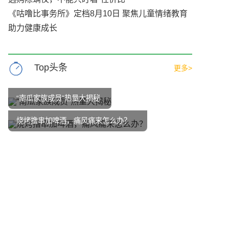
《咕噜比事务所》定档8月10日 聚焦儿童情绪教育
助力健康成长
Top头条
更多>
“南瓜家族成员”热量大揭秘
烧烤撸串加啤酒，痛风痛来怎么办？