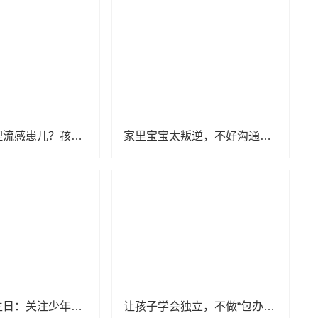
在家如何护理流感患儿？孩子高热惊厥怎么办？
家里宝宝太叛逆，不好沟通？或许是家长的原因
世界精神卫生日：关注少年儿童心理健康
让孩子学会独立，不做“包办”父母