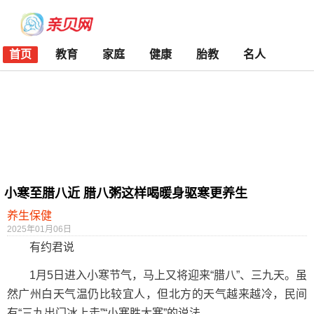
首页
教育
家庭
健康
胎教
名人
小寒至腊八近 腊八粥这样喝暖身驱寒更养生
养生保健
2025年01月06日
有约君说
1月5日进入小寒节气，马上又将迎来“腊八”、三九天。虽
然广州白天气温仍比较宜人，但北方的天气越来越冷，民间
有“三九出门冰上走”“小寒胜大寒”的说法。