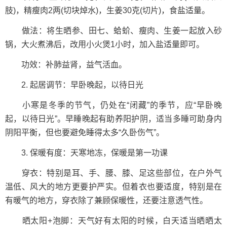
肢)，精瘦肉2两(切块焯水)，生姜30克(切片)，食盐适量。
做法：将生晒参、田七、蛤蚧、瘦肉、生姜一起放入砂
锅，大火煮沸后，改用小火煲1小时，加入盐适量即可。
功效：补肺益肾，益气活血。
2. 起居调节：早卧晚起，以待日光
小寒是冬季的节气，仍处在“闭藏”的季节，应“早卧晚
起，以待日光”。早睡晚起有助养阳护阴，适当多睡可助身内
阴阳平衡，但也要避免睡得太多“久卧伤气”。
3. 保暖有度：天寒地冻，保暖是第一功课
穿衣：特别是耳、手、腰、膝、足这些部位，在户外气
温低、风大的地方更要护严实。但着衣也要适度，特别是在
有暖气的地方，穿衣除了兼顾保暖性，还要注意透气性。
晒太阳+泡脚：天气好有太阳的时候，白天适当晒晒太