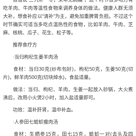
吃羊肉、牛肉等温性食物来调养身体的做法。健康人群无须
大补，想食补应以“清补”为主，避免加重脾胃负担。不过这个
时节确实可适当多吃点温热性的食物，比如羊肉、牛肉、芝
麻、核桃、瓜子、花生、松子等。
推荐食疗方
·当归枸杞生姜羊肉汤
食材：当归30克(纱布包好)，枸杞50克，生姜50克(切
片)，鲜羊肉500克(切块焯水)，食盐适量。
做法：当归、枸杞、羊肉，生姜一起放入砂锅，大火煮
沸后，改用小火煲2小时，加入盐适量即可。
功效：温补肝肾，温中补血。
·人参田七蛤蚧瘦肉汤
食材：生晒参15克，田七15克，蛤蚧一对(去头及四