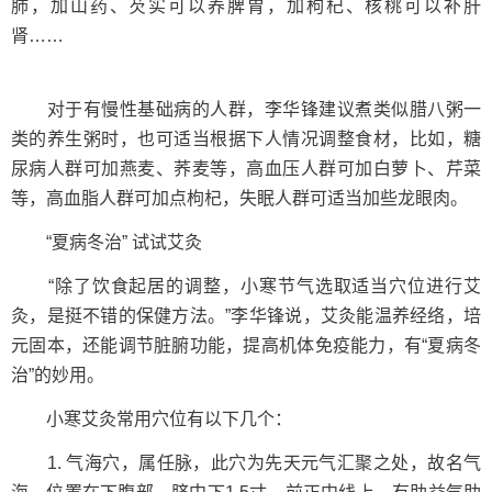
肺，加山药、芡实可以养脾胃，加枸杞、核桃可以补肝
肾……
对于有慢性基础病的人群，李华锋建议煮类似腊八粥一
类的养生粥时，也可适当根据下人情况调整食材，比如，糖
尿病人群可加燕麦、荞麦等，高血压人群可加白萝卜、芹菜
等，高血脂人群可加点枸杞，失眠人群可适当加些龙眼肉。
“夏病冬治” 试试艾灸
“除了饮食起居的调整，小寒节气选取适当穴位进行艾
灸，是挺不错的保健方法。”李华锋说，艾灸能温养经络，培
元固本，还能调节脏腑功能，提高机体免疫能力，有“夏病冬
治”的妙用。
小寒艾灸常用穴位有以下几个：
1. 气海穴，属任脉，此穴为先天元气汇聚之处，故名气