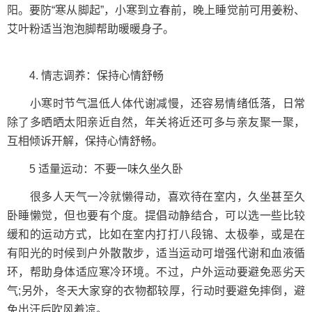
阳。要防“寒从脚起”，小寒到立春前，晚上睡觉前可用姜粉、
艾叶粉适当泡泡脚帮助暖暖身子。
4. 情志调养：保持心情舒畅
小寒时节气温低人体代谢减慢，还容易情绪低落，日常
除了多晒晒太阳亲近自然，年关将近还可多与亲友聚一聚，
互相倾诉开解，保持心情舒畅。
5 适量运动：不要一味久坐久卧
很多人天气一冷就懒得动，喜欢待在室内，久坐甚至久
卧睡懒觉，但也要有个度。提倡动静结合，可以选一些比较
缓和的运动方式，比如在室内打打八段锦、太极拳，或是在
有阳光的时候到户外散散步，适当运动可增强代谢和血液循
环，帮助身体适应寒冷环境。不过，户外运动要避免恶劣天
气;另外，冬天大家穿的衣物都较厚，行动时要避免摔倒，避
免出汗后吹风着凉。