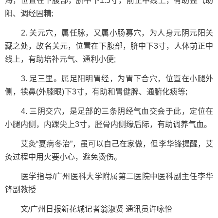
海，位置在下腹部，脐中下1.5寸，前正中线上，有助益气助
阳、调经固精;
2. 关元穴，属任脉，又属小肠募穴，为人身元阴元阳关
藏之处，故名关元，位置在下腹部，脐中下3寸，人体前正中
线上，有助培补元气、通利小便;
3. 足三里。属足阳明胃经，为胃下合穴，位置在小腿外
侧，犊鼻(外膝眼)下3寸，有助和胃健脾、通腑化痰等;
4. 三阴交穴，是足部的三条阴经气血交会于此，定位在
小腿内侧，内踝尖上3寸，胫骨内侧缘后际，有助调养气血。
艾灸“夏病冬治”，虽可以自己在家做，但李华锋提醒，艾
灸过程中用火要小心，避免烫伤。
医学指导/广州医科大学附属第二医院中医科副主任李华
锋副教授
文/广州日报新花城记者翁淑贤 通讯员许咏怡