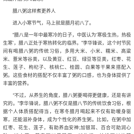
腊八粥这样煮更养人
进入小寒节气，马上就是腊月初八了。
“腊八是一年中最寒冷的日子，中医认为‘寒极生热，热极
生寒’，腊八正处于寒热转化的临界。”李华锋说，这个时节民
间有喝腊八粥的传统习俗，多用大米、小米、糯米、高粱
米、薏米等谷类，以及黄豆、红豆、绿豆等豆类，红枣、花
生、莲子、枸杞子、核桃仁、桂圆、白果等干果来搭配入
粥。这些食材的搭配不仅丰富了粥的口感，也为身体提供了
丰富的营养。
“不过，从养生的角度，腊八粥要喝得更健康，还是有讲
究的。”李华锋说，腊八粥不仅是腊八节的传统饮食习俗，根
据个人体质搭配得当，在寒冬腊月喝起来不仅有助暖身驱
寒，还能滋补身体，成为个性化的养生粥。比如，在粥中加
红枣、花生、莲子，有助养血安神;加银耳、百合可助润心