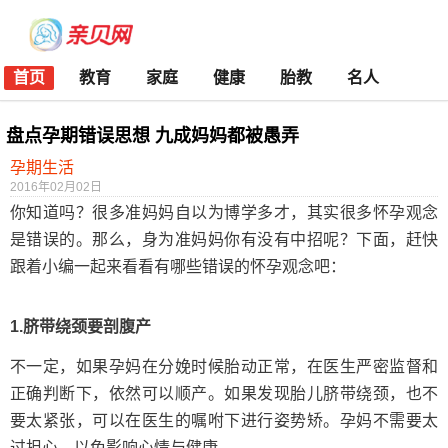
首页
教育
家庭
健康
胎教
名人
盘点孕期错误思想 九成妈妈都被愚弄
孕期生活
2016年02月02日
你知道吗？很多准妈妈自以为博学多才，其实很多怀孕观念
是错误的。那么，身为准妈妈你有没有中招呢？下面，赶快
跟着小编一起来看看有哪些错误的怀孕观念吧：
1.脐带绕颈要剖腹产
不一定，如果孕妈在分娩时候胎动正常，在医生严密监督和
正确判断下，依然可以顺产。如果发现胎儿脐带绕颈，也不
要太紧张，可以在医生的嘱咐下进行姿势矫。孕妈不需要太
过担心，以免影响心情与健康。