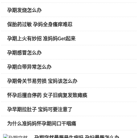
孕期发烧怎么办
保胎药过敏 孕妈全身瘙痒难忍
孕期上火有妙招 准妈妈Get起来
孕期感冒怎么办
孕期白带异常怎么办
孕期骨关节易劳损 宝妈该怎么办
怀孕后擅自停药 女子旧病复发致瘫痪
孕早期拉肚子 宝妈可要注意了
为什么准妈妈怀孕期间口干咽痛
孕期突然晕厥是生病吗 孕妇晕厥怎么办