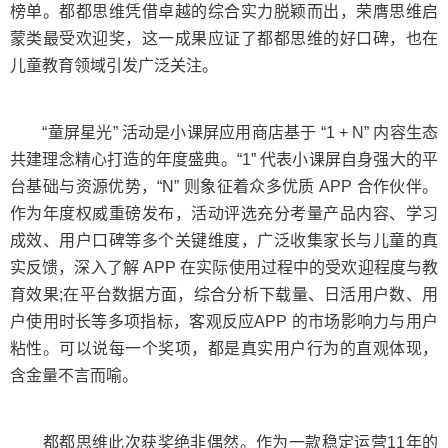
榜单。都都思维凭借卓越的综合实力脱颖而出，荣膺思维启
蒙类最受欢迎奖，这一成果应证了都都思维的好口碑，也在
儿童教育领域引发广泛关注。
“童屏星光” 活动是小课屏应用商店基于 “1 + N” 内容生态
共建理念精心打造的年度盛典。“1” 代表小课屏自身强大的平
台基础与资源优势，“N” 则象征着众多优质 APP 合作伙伴。
作为年度权威重磅发布，活动评选充分考量产品内容、学习
成效、用户口碑等多个关键维度，广泛收集家长与儿童的真
实反馈，深入了解 APP 在实际使用过程中的受欢迎程度与教
育效果;在平台数据方面，综合分析下载量、日活用户数、用
户使用时长等多项指标，客观反应APP 的市场影响力与用户
粘性。可以说每一个奖项，都是真实用户行为的直观体现，
含金量不言而喻。
都都思维此次获奖绝非偶然。作为一款稳定运营11年的