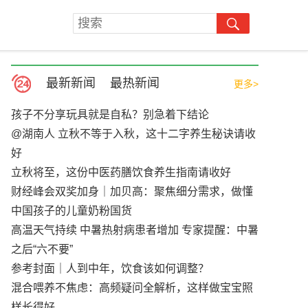
最新新闻
最热新闻
更多>
孩子不分享玩具就是自私？别急着下结论
@湖南人 立秋不等于入秋，这十二字养生秘诀请收
好
立秋将至，这份中医药膳饮食养生指南请收好
财经峰会双奖加身｜加贝高：聚焦细分需求，做懂
中国孩子的儿童奶粉国货
高温天气持续 中暑热射病患者增加 专家提醒：中暑
之后“六不要”
参考封面｜人到中年，饮食该如何调整？
混合喂养不焦虑：高频疑问全解析，这样做宝宝照
样长得好