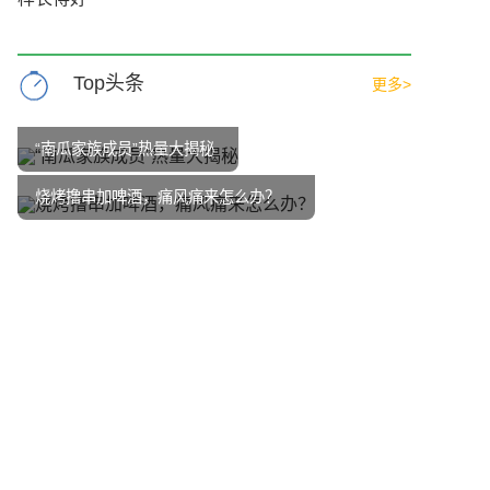
Top头条
更多>
“南瓜家族成员”热量大揭秘
烧烤撸串加啤酒，痛风痛来怎么办？