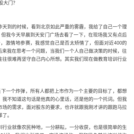
昨天到的时候，看到北京如此严重的雾霾，我给了自己一个理
弃赛。但我今天早晨到天安门广场去看了一下，在现场我又有点后
，激情地参赛，我感觉自己是否太矫情了，但面对近400的
。后来我在思考一个问题，当我们一个人自己做决策的时候，往
往往很难再坚守自己内心所想。其实我们现在做教育培训行业
就像丢下一个炸弹，所有人都把上市作为一个主要的目标了，都想
。我不知道这句话是他真的心里话，还是他的一个托词。但我
市场的需求，面对股东的要求，也许就跟我刚才讲的跟跑马拉
择了。
训行业就像农民种地，一分耕耘，一分收获，也是很简单的生