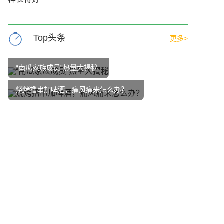
Top头条
更多>
“南瓜家族成员”热量大揭秘
烧烤撸串加啤酒，痛风痛来怎么办？