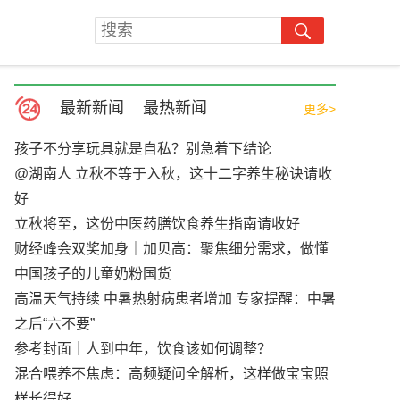
最新新闻
最热新闻
更多>
孩子不分享玩具就是自私？别急着下结论
@湖南人 立秋不等于入秋，这十二字养生秘诀请收
好
立秋将至，这份中医药膳饮食养生指南请收好
财经峰会双奖加身｜加贝高：聚焦细分需求，做懂
中国孩子的儿童奶粉国货
高温天气持续 中暑热射病患者增加 专家提醒：中暑
之后“六不要”
参考封面｜人到中年，饮食该如何调整？
混合喂养不焦虑：高频疑问全解析，这样做宝宝照
样长得好