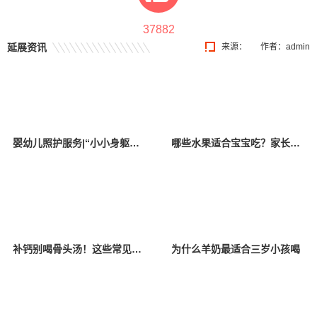
37882
延展资讯
来源：
作者：admin
婴幼儿照护服务|“小小身躯，大大营养”，坚果虽好，您给孩子吃对了吗？
哪些水果适合宝宝吃？家长千万别选错了
补钙别喝骨头汤！这些常见的补钙误区，你踩雷了多少？
为什么羊奶最适合三岁小孩喝