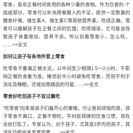
零食，是非正餐时间食用的各种少量的食物。作为饮食的-个
组成部分，零食可以补充两餐摄入的不足，提供一定数量的
膳食纤维、维生素A、维生素C等其他营养素。吃得正确，零
食可以缓解孩子在正餐之间的饥饿；吃得错误，它可能会导
致孩子体重增加、营养不良。所以别看零食小，怎么吃，
……>>全文
如何让孩子有条地件爱上零食
吃零食不要离正餐太近，以中间至少相隔1.5～2小时、不影
响正餐的食量为准。睡觉前半小时避免吃零食，否则不利于
消化及睡眠，还增加患龋齿的可能……>>全文
零食好吃但孩子不宜过量吃
“吃零食”向来是孩子们最开心的事情。可让爸妈烦恼的是，孩
子零食不离口，正餐不想吃。平时挺规律的饮食习惯，现在
全给打乱了。专家认为，对于孩子，尤其是3岁内的孩子，其
消化功能尚未发育完善……>>全文