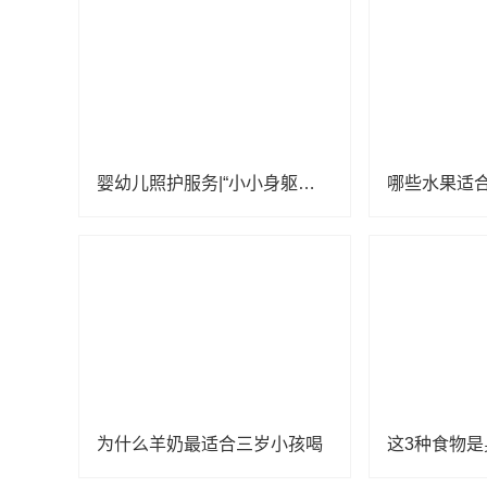
婴幼儿照护服务|“小小身躯，大大营养”，坚果虽好，您给孩子吃对了吗？
为什么羊奶最适合三岁小孩喝