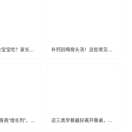
哪些水果适合宝宝吃？家长千万别选错了
补钙别喝骨头汤！这些常见的补钙误区，你踩雷了多少？
这3种食物是身高“增长剂”，有条件的话多给孩子吃
这三类早餐最好离开餐桌，很容易影响孩子的个子和智力发育