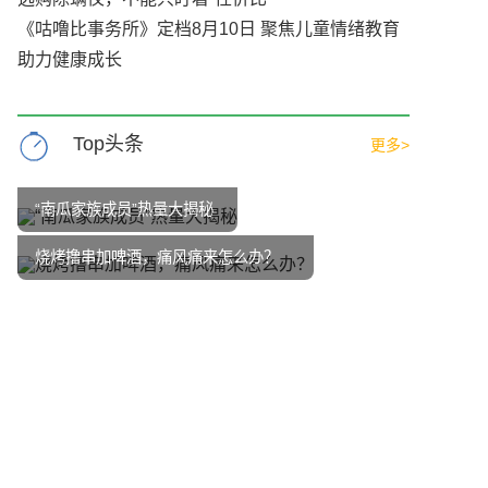
《咕噜比事务所》定档8月10日 聚焦儿童情绪教育
助力健康成长
Top头条
更多>
“南瓜家族成员”热量大揭秘
烧烤撸串加啤酒，痛风痛来怎么办？