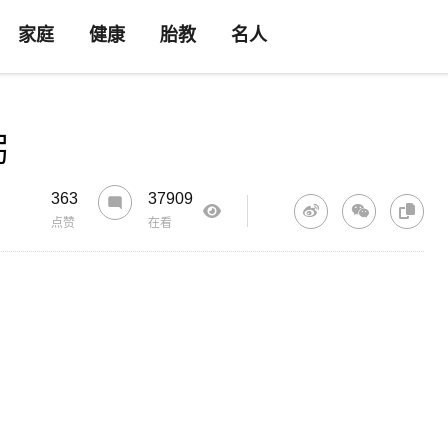
家庭
健康
胎教
名人
粥
363
37909
点赞
在看