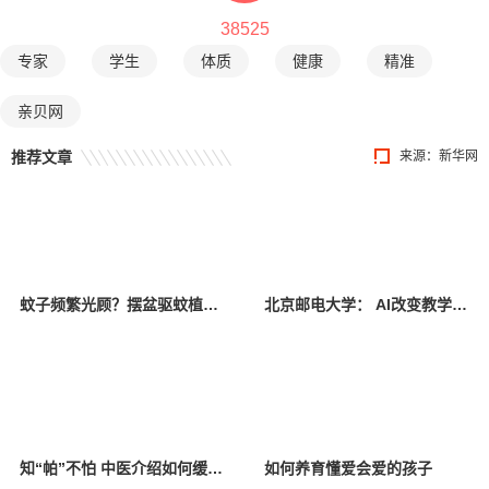
38525
专家
学生
体质
健康
精准
亲贝网
推荐文章
来源：新华网
蚊子频繁光顾？摆盆驱蚊植物试试
北京邮电大学： AI改变教学模式 师生共享智慧校园
知“帕”不怕 中医介绍如何缓解帕金森病症状
如何养育懂爱会爱的孩子