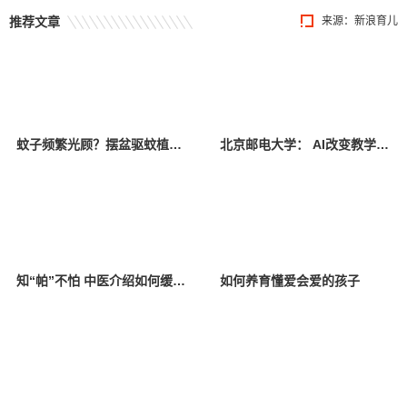
推荐文章
来源：新浪育儿
蚊子频繁光顾？摆盆驱蚊植物试试
北京邮电大学： AI改变教学模式 师生共享智慧校园
知“帕”不怕 中医介绍如何缓解帕金森病症状
如何养育懂爱会爱的孩子