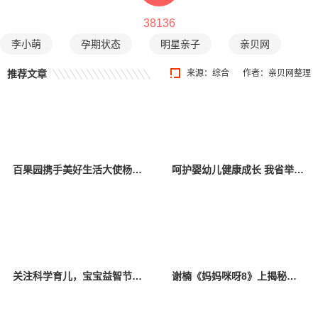
38136
李小萌
孕期状态
明星亲子
亲贝网
推荐文章
来源：综合
作者：亲贝网整理
百果园携手美好生活大使杨幂，关爱中国儿童少年基金会困境儿童
呵护婴幼儿健康成长 我省举办托育服务宣传活动
关注科学育儿，宝宝益智节目《528宝宝智趣欢乐汇》定档
谢楠《妈妈咪呀8》上揭秘吴京育儿必学项目，初代“香妃”唤醒追剧回忆