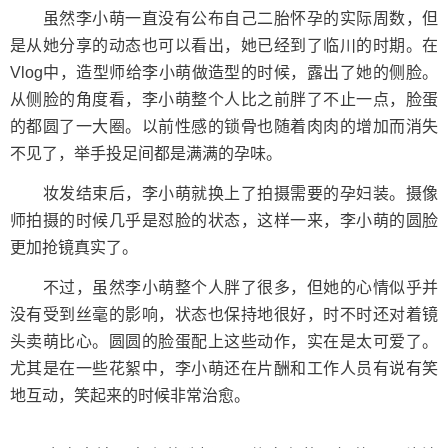
虽然李小萌一直没有公布自己二胎怀孕的实际周数，但
是从她分享的动态也可以看出，她已经到了临川的时期。在
Vlog中，造型师给李小萌做造型的时候，露出了她的侧脸。
从侧脸的角度看，李小萌整个人比之前胖了不止一点，脸蛋
的都圆了一大圈。以前性感的锁骨也随着肉肉的增加而消失
不见了，举手投足间都是满满的孕味。
妆发结束后，李小萌就换上了拍摄需要的孕妇装。摄像
师拍摄的时候几乎是怼脸的状态，这样一来，李小萌的圆脸
更加抢镜真实了。
不过，虽然李小萌整个人胖了很多，但她的心情似乎并
没有受到丝毫的影响，状态也保持地很好，时不时还对着镜
头卖萌比心。圆圆的脸蛋配上这些动作，实在是太可爱了。
尤其是在一些花絮中，李小萌还在片酬和工作人员有说有笑
地互动，笑起来的时候非常治愈。