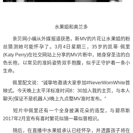
水果姐和奥兰多
亲贝网小编从外媒报道获悉，新MV的片花让水果姐的粉
丝猜测她可能怀孕了。3月4日星期三，35岁的凯蒂·佩里
(Katy Perry)在社交网站上分享的MV片断中，她身穿圣洁的白
色长袍，以常见的准妈姿势双手抱腹，似乎正守护着一条小
生命。
佩里配文说：“诚挚地邀请大家参加#NeverWornWhite首
映式。今天晚上太平洋标准时间8：30加入我的主页，与本人
聊天(保证不是机器人)!晚上九点整MV准时发布。”
短片中佩里还有一个全身披满花朵的造型，与碧昂斯
2017年2月宣布有喜时繁花似锦一幕似曾相识。
随后，在直播中水果姐承认已经怀孕，并透露孩子将在