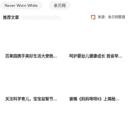
Never Worn White
亲贝网
推荐文章
来源：亲贝网整理
百果园携手美好生活大使杨幂，关爱中国儿童少年基金会困境儿童
呵护婴幼儿健康成长 我省举办托育服务宣传活动
关注科学育儿，宝宝益智节目《528宝宝智趣欢乐汇》定档
谢楠《妈妈咪呀8》上揭秘吴京育儿必学项目，初代“香妃”唤醒追剧回忆