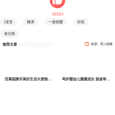
38584
{宝宝
睡渣
一放就醒
妙招
亲贝网
推荐文章
来源：育儿秘籍
百果园携手美好生活大使杨幂，关爱中国儿童少年基金会困境儿童
呵护婴幼儿健康成长 我省举办托育服务宣传活动