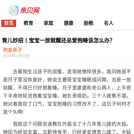
首页
教育
家庭
健康
胎教
名人
育儿妙招丨宝宝一放就醒还总爱抱睡该怎么办？
明星亲子
2019年12月16日
去看刚生过孩子的闺蜜，发现她憔悴很多。我问她是不
是月子里没恢复好，她说主要是宝宝睡眠成问题，总是一放
就醒，不得已只好抱着睡。月子里婆婆和老公两人，上半夜
下半夜地轮流抱着宝宝睡，她负责喂奶。三个人疲惫不堪。
她对着我叹了口气，宝宝抱睡的习惯改不了，这日子何时才
是个头啊!
我就这个问题去请教在外面当了十几年育儿嫂的大姑。
她因为经验丰富，又勤快肯学，已经是金牌育儿嫂了。大姑