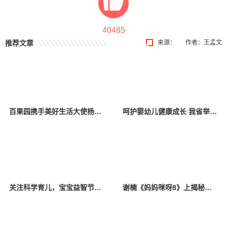
40485
推荐文章
来源：
作者：王孟文
百果园携手美好生活大使杨幂，关爱中国儿童少年基金会困境儿童
呵护婴幼儿健康成长 我省举办托育服务宣传活动
关注科学育儿，宝宝益智节目《528宝宝智趣欢乐汇》定档
谢楠《妈妈咪呀8》上揭秘吴京育儿必学项目，初代“香妃”唤醒追剧回忆