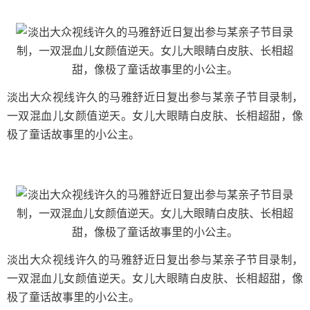
淡出大众视线许久的马雅舒近日复出参与某亲子节目录制，
一双混血儿女颜值逆天。女儿大眼睛白皮肤、长相超甜，像
极了童话故事里的小公主。
淡出大众视线许久的马雅舒近日复出参与某亲子节目录制，
一双混血儿女颜值逆天。女儿大眼睛白皮肤、长相超甜，像
极了童话故事里的小公主。