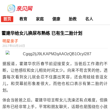
首页
教育
家庭
健康
胎教
名人
霍建华给女儿换尿布熟练 已有生二胎计划
明星亲子
2017年03月16日
据报道，霍建华农历春节前迎接爱女，当爸后工作邀约不
断，让他感叹和女儿相处时间太少。向来不苟言笑的他，透
露每次看到女儿就会忍不住露出笑容，还会用娃娃音逗女
儿，和荧幕前形象差很大，而他也松口表示有第二胎的计
划。
体会当爸爸之后，霍建华坦言帮女儿洗澡还有点难度，但换
尿布已经非常上手，平常和朋友聊天，话题也是围绕在小孩