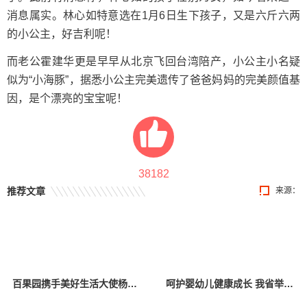
消息属实。林心如特意选在1月6日生下孩子，又是六斤六两
的小公主，好吉利呢！
而老公霍建华更是早早从北京飞回台湾陪产，小公主小名疑
似为“小海豚”，据悉小公主完美遗传了爸爸妈妈的完美颜值基
因，是个漂亮的宝宝呢！
38182
推荐文章
来源：
百果园携手美好生活大使杨幂，关爱中国儿童少年基金会困境儿童
呵护婴幼儿健康成长 我省举办托育服务宣传活动