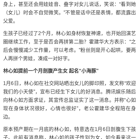
身上，甚至还会用娃娃音、叠字对女儿说话，笑说：“看到她
（女儿）时会不自觉微笑。”不管是话中还是表情，都流露出
父爱。
生孩子已经过了2个月，林心如身材恢复神速，也开始回演艺
圈继续工作，至于是否会再拼第二胎？霍建华大方表示：“之
后会慢慢减少工作量，可以考虑。”粉丝则是开心起哄，要两
人再拼个男娃，凑成一对好字。
林心如提前一个月剖腹产生女 起名“小海豚”
1月6日，林心如在社交网站晒出女儿的脚印照，发文称“欢迎
我们的小天使”，宣布已经生下女儿的好消息。腾讯娱乐随后
向林心如方面求证，其宣传总监证实了这一消息。并称“心如
现在身体状况很好，心情也很好”，老公霍建华全程陪在身
边。
原本预产期在一月底的林心如，特意选在1月6日剖腹生下孩
子。此前有消息称，林心如的孩子性别为女，如今看来这一