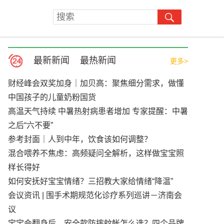
最新新闻
最热新闻
更多>
财经峰会双奖加身｜加贝高：聚焦细分需求，做懂
中国孩子的儿童奶粉国货
高温天气持续 中暑热射病患者增加 专家提醒：中暑
之后“六不要”
参考封面｜人到中年，饮食该如何调整？
混合喂养不焦虑：高频疑问全解析，这样做宝宝照
样长得好
如何安抚好宝宝情绪？三招教大家给情绪“降温”
会议资讯 | 围手术期规范化诊疗系列巡讲－济南会
议
宝宝会翻身后，安全款防摔蚊帐怎么选？四个品牌