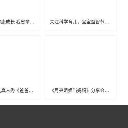
呵护婴幼儿健康成长 我省举办托育服务宣传活动
关注科学育儿，宝宝益智节目《528宝宝智趣欢乐汇》定档
男性全职育儿真人秀《爸爸当家2》5月8日开播
《月亮姐姐当妈妈》分享会，月亮姐姐、凯叔、孙茜畅聊育儿心经