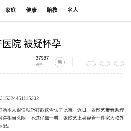
家庭
健康
胎教
名人
医院 被疑怀孕
37987
点赞
过她本人很快就斩钉截铁否认了此事。近日，张歆艺带着助理
扮得相当惹眼，不过仔细一看，张歆艺上身穿着一件宽大款外
标配。