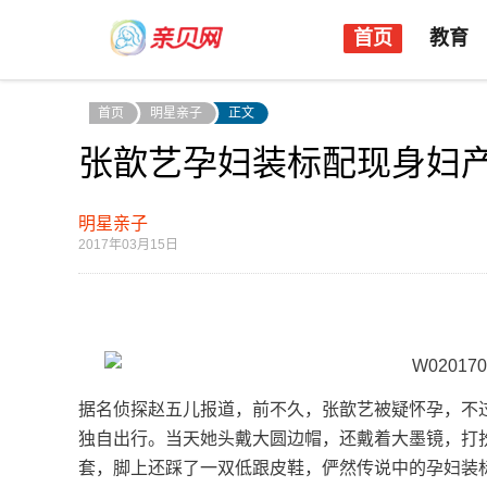
首页
教育
首页
明星亲子
正文
张歆艺孕妇装标配现身妇产
明星亲子
2017年03月15日
据名侦探赵五儿报道，前不久，张歆艺被疑怀孕，不
独自出行。当天她头戴大圆边帽，还戴着大墨镜，打
套，脚上还踩了一双低跟皮鞋，俨然传说中的孕妇装