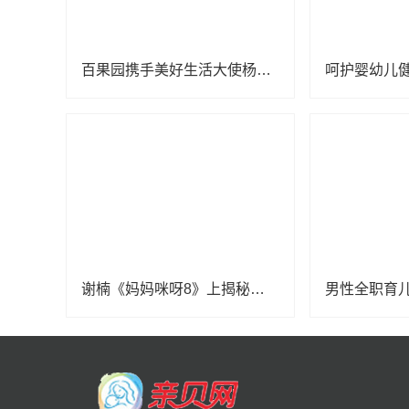
百果园携手美好生活大使杨幂，关爱中国儿童少年基金会困境儿童
谢楠《妈妈咪呀8》上揭秘吴京育儿必学项目，初代“香妃”唤醒追剧回忆