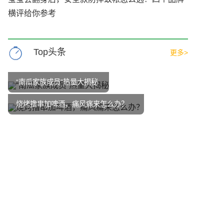
横评给你参考
Top头条
更多>
“南瓜家族成员”热量大揭秘
烧烤撸串加啤酒，痛风痛来怎么办？