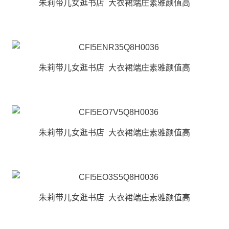
朱莉带儿女逛书店 大衣裙端庄素雅颜值高
朱莉带儿女逛书店 大衣裙端庄素雅颜值高
朱莉带儿女逛书店 大衣裙端庄素雅颜值高
朱莉带儿女逛书店 大衣裙端庄素雅颜值高