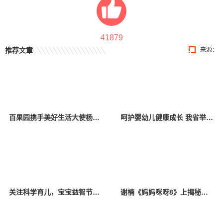
41879
推荐文章
来源：
百果园携手美好生活大使杨幂，关爱中国儿童少年基金会困境儿童
呵护婴幼儿健康成长 我省举办托育服务宣传活动
关注科学育儿，宝宝益智节目《528宝宝智趣欢乐汇》定档
谢楠《妈妈咪呀8》上揭秘吴京育儿必学项目，初代“香妃”唤醒追剧回忆