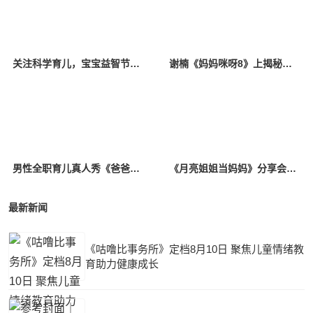
关注科学育儿，宝宝益智节目《528宝宝智趣欢乐汇》定档
谢楠《妈妈咪呀8》上揭秘吴京育儿必学项目，初代“香妃”唤醒追剧回忆
男性全职育儿真人秀《爸爸当家2》5月8日开播
《月亮姐姐当妈妈》分享会，月亮姐姐、凯叔、孙茜畅聊育儿心经
最新新闻
《咕噜比事务所》定档8月10日 聚焦儿童情绪教
育助力健康成长