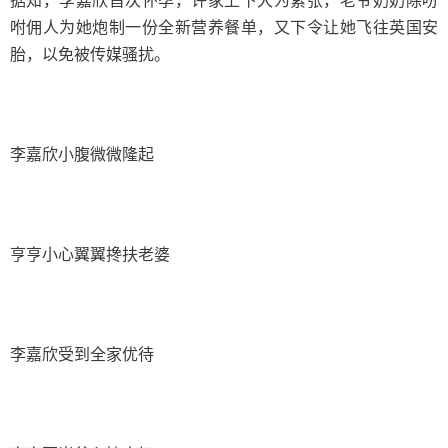
据知，李嘉欣首次怀孕，许家上下大为紧张，老爷奶奶除吩
咐佣人为她炮制一份全新营养餐单，又下令让她飞往英国安
胎，以免被传媒骚扰。
李嘉欣小腹微微隆起
亨亨小心翼翼搀扶老婆
李嘉欣受到全家优待