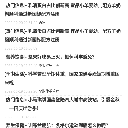
[
热门信息
]•
乳清蛋白占比创新高 宜品小羊婴幼儿配方羊奶
粉顺利通过新国标配方注册
2022-10-20 09:51:22
奶粉
[
热门信息
]•
乳清蛋白占比创新高 宜品小羊婴幼儿配方羊奶
粉顺利通过新国标配方注册
2022-10-19 19:05:53
[
营养饮食
]•
坚果好吃易上火，如何科学避免？
2022-10-19 15:25:49
坚果
避免
上火
[
孕期生活
]•
科学管理孕期体重，国家卫健委妊娠期增重图
来啦
2022-10-19 15:22:20
孕期
体重
管理
[
热门信息
]•
小马琪琪强势登陆四大城市高铁站，引爆金秋
十一国庆出游季！
2022-10-18 14:33:33
[
养生保健
]•
训练盆底肌：凯格尔运动到底怎么做呢？