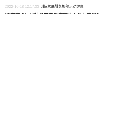
2022-10-18 12:17:33
训练盆底肌
凯格尔运动
健康
[
用药安全
]•
化妆品不良反应有什么具体表现？
2022-10-18 11:55:14
化妆品
不良反应
表现
最新新闻
最热新闻
更多>
奇鹤、安琪纽特等品牌确认参加！第九届中国婴童细
分行业大会·中国营养健康大会8.10杭州召开
宜品、伊利、春绵等品牌确认参加！第九届中国婴童
细分行业大会·中国羊奶大会8月11日杭州召开
宜品、光明等品牌确认参加！第九届中国婴童细分行
业大会·中国奶粉大会8.12杭州召开
露安适确认参加！第九届中国婴童细分行业大会·中国
纸尿裤大会8月11日杭州召开
立秋即入秋？晚立秋，热死牛？哪些地方依然高温持
续？一文看懂