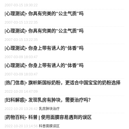
2007-03-15 19:30:22
[
心理测试
]•
你具有完美的“公主气质”吗
2007-03-15 13:22:35
[
心理测试
]•
你具有完美的“公主气质”吗
2007-03-15 13:22:35
[
心理测试
]•
你身上带有诱人的“体香”吗
2007-03-09 18:03:47
[
心理测试
]•
你身上带有诱人的“体香”吗
2007-03-09 18:03:47
[
热门信息
]•
旗帜新国标奶粉，更适合中国宝宝的奶粉选择
2022-10-20 14:47:09
[
妇科解惑
]•
发现乳房有肿块，需要治疗吗？
2022-10-20 13:26:42
乳房
肿块
治疗
[
药物百科
]•
科普 | 使用面膜容易遇到的误区
2022-10-20 13:14:56
科普
面膜
误区