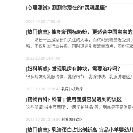
心理测试
测测你潜在的“灵魂星座”
[
]•
2007-09-03 17:06:19
热门信息
旗帜新国标奶粉，更适合中国宝宝的
[
]•
奶粉一直是家长们关注的大事，而旗帜奶粉最近受到了
粉，不仅引发行业共振，同时迅速引爆流量热点，圈粉无
2022-10-20 14:47:09
妇科解惑
发现乳房有肿块，需要治疗吗？
[
]•
很多病友对乳腺占位、乳腺结节、乳腺肿块、乳腺肿瘤这几
2022-10-20 13:26:42
乳房
肿块
治疗
药物百科
科普 | 使用面膜容易遇到的误区
[
]•
这些所谓“械字号面膜”、“医学护肤品”等，到底是不是消
2022-10-20 13:14:56
科普
面膜
误区
热门信息
乳清蛋白占比创新高 宜品小羊婴幼
[
]•