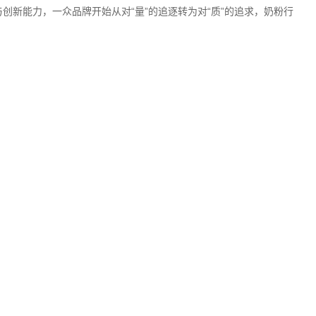
创新能力，一众品牌开始从对“量”的追逐转为对“质”的追求，奶粉行
儿配方羊奶粉顺利通过新国标配方注册
与创新能力，一众品牌开始从对“量”的追逐转为对“质”的追求，奶
泡等上火症状，另一面又割舍不掉坚果美味的诱惑。如何做到科学吃
期增重图来啦
值标准》(WS/T 801—2022)，该标准自2022年10月1日起