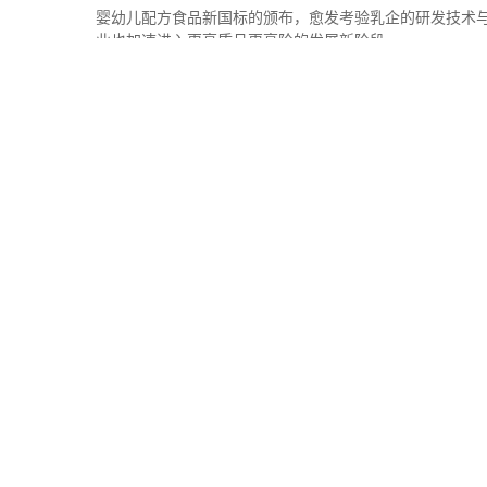
婴幼儿配方食品新国标的颁布，愈发考验乳企的研发技术与
业也加速进入更高质且更高阶的发展新阶段。
2022-10-20 09:51:22
奶粉
热门信息
乳清蛋白占比创新高 宜品小羊婴幼
[
]•
婴幼儿配方食品新国标的颁布，愈发考验乳企的研发技术
粉行业也加速进入更高质且更高阶
2022-10-19 19:05:53
营养饮食
坚果好吃易上火，如何科学避免？
[
]•
生活中经常有人吃了坚果后容易发生咽痛、口疮、舌头起
坚果又不上火呢？
2022-10-19 15:25:49
坚果
避免
上火
孕期生活
科学管理孕期体重，国家卫健委妊娠
[
]•
国家卫生健康委近日发布了卫生行业标准《妊娠期妇女体重增长推荐
施行，适用于对我国妇女单胎自然妊娠体重增长的指导。