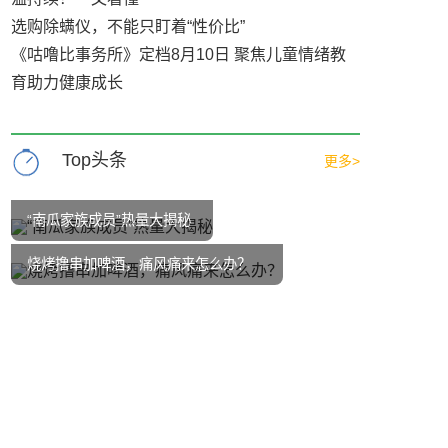
选购除螨仪，不能只盯着“性价比”
《咕噜比事务所》定档8月10日 聚焦儿童情绪教
育助力健康成长
Top头条
更多>
“南瓜家族成员”热量大揭秘
烧烤撸串加啤酒，痛风痛来怎么办？