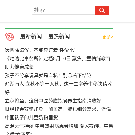
最新新闻
最热新闻
更多>
选购除螨仪，不能只盯着“性价比”
《咕噜比事务所》定档8月10日 聚焦儿童情绪教育
助力健康成长
孩子不分享玩具就是自私？别急着下结论
@湖南人 立秋不等于入秋，这十二字养生秘诀请收
好
立秋将至，这份中医药膳饮食养生指南请收好
财经峰会双奖加身｜加贝高：聚焦细分需求，做懂
中国孩子的儿童奶粉国货
高温天气持续 中暑热射病患者增加 专家提醒：中暑
之后“六不要”