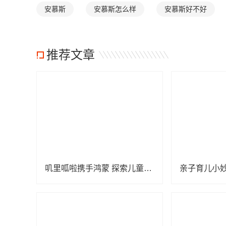
安慕斯
安慕斯怎么样
安慕斯好不好
推荐文章
叽里呱啦携手鸿蒙 探索儿童内容数字化发展新阶段