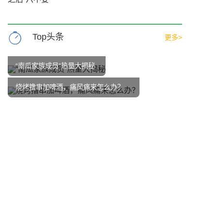
Top头条
更多>
“南瓜家族成员”热量大揭秘
烧烤撸串加啤酒，痛风痛来怎么办？