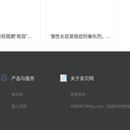
白带会随着月经周期“易容”！出现四类情况要就医
慢性炎症是癌症的催化剂，有病不要拖
产品与服务
关于亲贝网
亲贝网
商务合作
育儿评测
408899736#qq.com（发邮件时把#