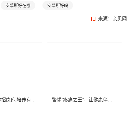
安慕斯好在哪
安慕斯好吗
来源：
亲贝网
亲子育儿小妙招|如何培养有幸福感的孩子？
警惕“疼痛之王”，让健康伴你行