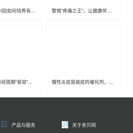
亲子育儿小妙招|如何培养有幸福感的孩子？
警惕“疼痛之王”，让健康伴你行
白带会随着月经周期“易容”！出现四类情况要就医
慢性炎症是癌症的催化剂，有病不要拖
产品与服务
关于亲贝网