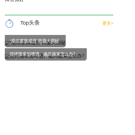
Top头条
更多>
“南瓜家族成员”热量大揭秘
烧烤撸串加啤酒，痛风痛来怎么办？