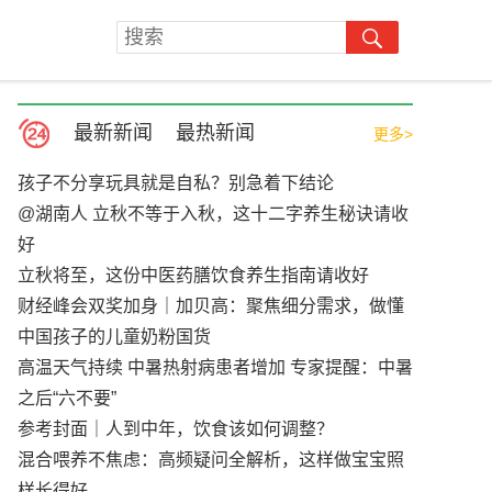
最新新闻
最热新闻
更多>
孩子不分享玩具就是自私？别急着下结论
@湖南人 立秋不等于入秋，这十二字养生秘诀请收
好
立秋将至，这份中医药膳饮食养生指南请收好
财经峰会双奖加身｜加贝高：聚焦细分需求，做懂
中国孩子的儿童奶粉国货
高温天气持续 中暑热射病患者增加 专家提醒：中暑
之后“六不要”
参考封面｜人到中年，饮食该如何调整？
混合喂养不焦虑：高频疑问全解析，这样做宝宝照
样长得好