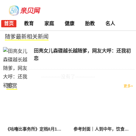
首页
教育
家庭
健康
胎教
名人
随爹最新相关新闻
田亮女儿森碟越长越随爹，网友大呼：还我初
恋
-------------没有了-------------
图赏
更多>
《咕噜比事务所》定档8月10日 聚焦儿童情绪教育助力健康成长
参考封面｜人到中年，饮食该如何调整？