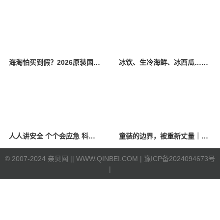
海淘怕买到假？2026原装国产羊奶粉靠谱的正规品牌有哪些？
冰饮、生冷海鲜、冰西瓜……泉州人夏季“标配”饮食极易引发胃肠炎
人人讲安全 个个会应急 科学应对防震避险
童装的边界，被重新丈量｜2026中国国际时装周·童话小镇圆满收官
©
2007-2024 亲贝网 |
| WWW.QINBEI.COM |
豫ICP备2024094673号
|