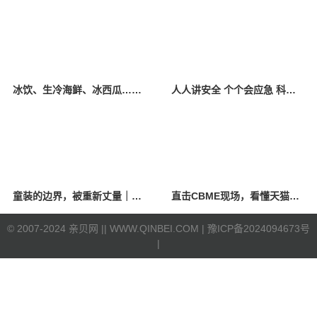
冰饮、生冷海鲜、冰西瓜……泉州人夏季“标配”饮食极易引发胃肠炎
人人讲安全 个个会应急 科学应对防震避险
童装的边界，被重新丈量｜2026中国国际时装周·童话小镇圆满收官
直击CBME现场，看懂天猫母婴“造牌”逻辑
©
2007-2024 亲贝网 |
| WWW.QINBEI.COM |
豫ICP备2024094673号
|