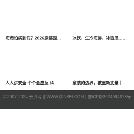
海淘怕买到假？2026原装国产羊奶粉靠谱的正规品牌有哪些？
冰饮、生冷海鲜、冰西瓜……泉州人夏季“标配”饮食极易引发胃肠炎
人人讲安全 个个会应急 科学应对防震避险
童装的边界，被重新丈量｜2026中国国际时装周·童话小镇圆满收官
©
2007-2024 亲贝网 |
| WWW.QINBEI.COM |
豫ICP备2024094673号
|