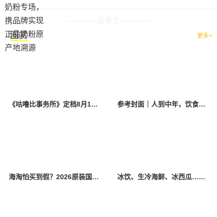
-------------没有了-------------
图赏
更多>
《咕噜比事务所》定档8月10日 聚焦儿童情绪教育助力健康成长
参考封面｜人到中年，饮食该如何调整？
海淘怕买到假？2026原装国产羊奶粉靠谱的正规品牌有哪些？
冰饮、生冷海鲜、冰西瓜……泉州人夏季“标配”饮食极易引发胃肠炎