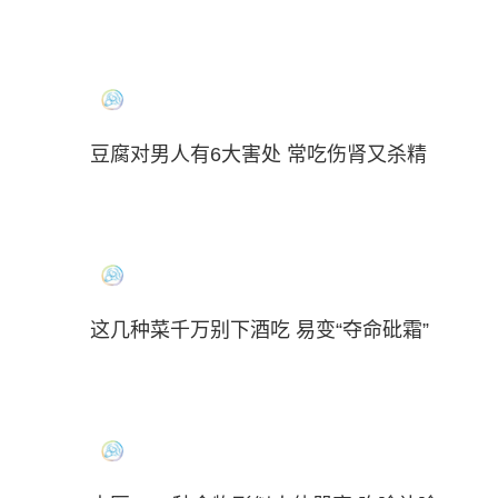
豆腐对男人有6大害处 常吃伤肾又杀精
这几种菜千万别下酒吃 易变“夺命砒霜”