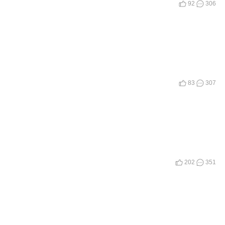
92
306
83
307
202
351