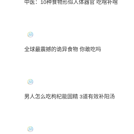
中医：10种食物形似人体器官 吃啥补啥
全球最震撼的诡异食物 你敢吃吗
男人怎么吃枸杞能固精 3道有效补阳汤