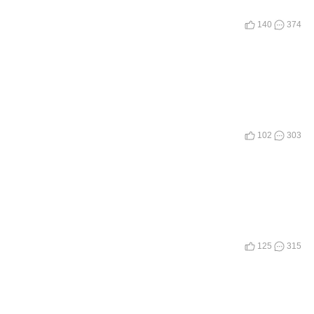
140
374
102
303
125
315