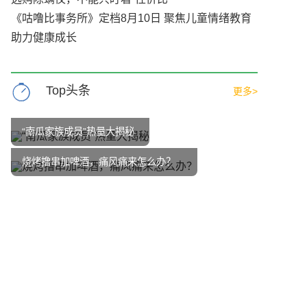
《咕噜比事务所》定档8月10日 聚焦儿童情绪教育
助力健康成长
Top头条
更多>
“南瓜家族成员”热量大揭秘
烧烤撸串加啤酒，痛风痛来怎么办？