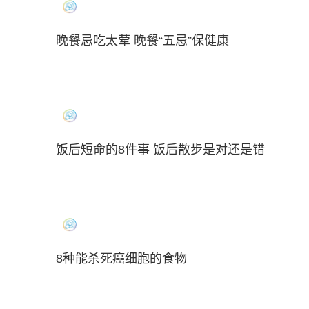
晚餐忌吃太荤 晚餐“五忌”保健康
饭后短命的8件事 饭后散步是对还是错
8种能杀死癌细胞的食物