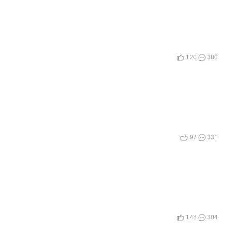
120
380
97
331
148
304