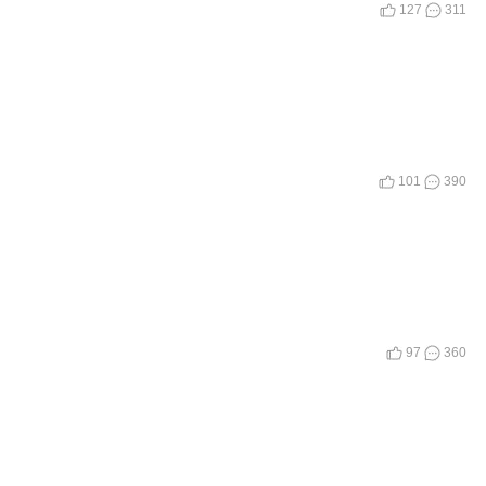
127
311
101
390
97
360