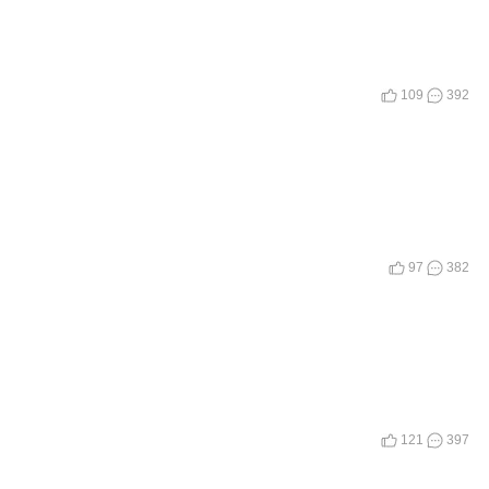
109
392
97
382
121
397