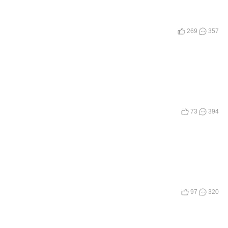
269
357
73
394
97
320