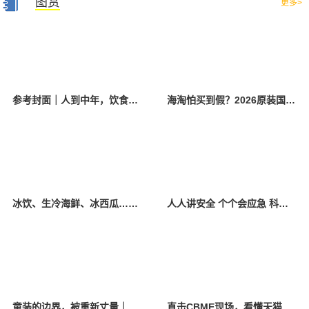
图赏
更多>
参考封面｜人到中年，饮食该如何调整？
海淘怕买到假？2026原装国产羊奶粉靠谱的正规品牌有哪些？
冰饮、生冷海鲜、冰西瓜……泉州人夏季“标配”饮食极易引发胃肠炎
人人讲安全 个个会应急 科学应对防震避险
童装的边界，被重新丈量｜2026中国国际时装周·童话小镇圆满收官
直击CBME现场，看懂天猫母婴“造牌”逻辑