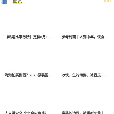
图赏
更多>
《咕噜比事务所》定档8月10日 聚焦儿童情绪教育助力健康成长
参考封面｜人到中年，饮食该如何调整？
海淘怕买到假？2026原装国产羊奶粉靠谱的正规品牌有哪些？
冰饮、生冷海鲜、冰西瓜……泉州人夏季“标配”饮食极易引发胃肠炎
人人讲安全 个个会应急 科学应对防震避险
童装的边界，被重新丈量｜2026中国国际时装周·童话小镇圆满收官