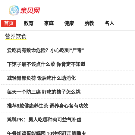
首页
教育
家庭
健康
胎教
名人
营养饮食
爱吃肉有致命危险？小心吃到“尸毒”
下馆子最不该点什么菜 你肯定不知道
减轻胃部负荷 饭后吃什么助消化
每天一个防三癌 好吃的桔子怎么挑
推荐6款健康养生茶 调养身心各有功效
鸡鸭PK：男人吃哪种肉可益气补虚
午餐加鸡蛋能解困 10妙招赶走瞌睡虫