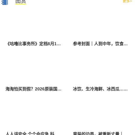
图赏
更多>
《咕噜比事务所》定档8月10日 聚焦儿童情绪教育助力健康成长
参考封面｜人到中年，饮食该如何调整？
海淘怕买到假？2026原装国产羊奶粉靠谱的正规品牌有哪些？
冰饮、生冷海鲜、冰西瓜……泉州人夏季“标配”饮食极易引发胃肠炎
人人讲安全 个个会应急 科学应对防震避险
童装的边界，被重新丈量｜2026中国国际时装周·童话小镇圆满收官