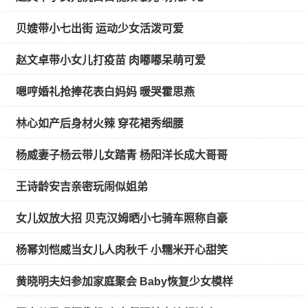
贝嫂带小七出街 运动少女活泼可爱
赵文卓带小女儿打疫苗 肉嘟嘟呆萌可爱
嗯哼婚礼抢捧花表白妈妈 暖哭霍思燕
林心如产后身材火辣 穿花裙秀细腰
杨威妻子杨云带儿女踏青 杨阳洋长成大哥哥
王诗龄安吉亲密玩闹似姐弟
女儿奴放大招 贝克汉姆晒小七骑车照称自豪
杨幂刘恺威当女儿人肉秋千 小糯米开心甜笑
黄晓明夫妇参加家庭聚会 Baby恢复少女模样