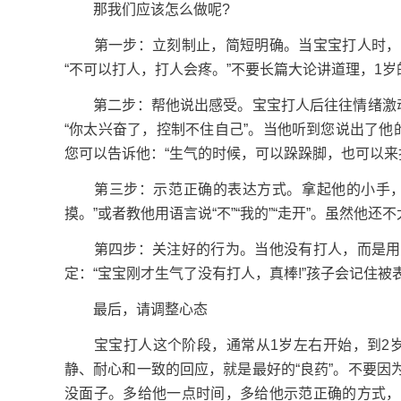
那我们应该怎么做呢?
第一步：立刻制止，简短明确。当宝宝打人时，马
“不可以打人，打人会疼。”不要长篇大论讲道理，1
第二步：帮他说出感受。宝宝打人后往往情绪激动，
“你太兴奋了，控制不住自己”。当他听到您说出了他
您可以告诉他：“生气的时候，可以跺跺脚，也可以来
第三步：示范正确的表达方式。拿起他的小手，轻
摸。”或者教他用语言说“不”“我的”“走开”。虽然他
第四步：关注好的行为。当他没有打人，而是用正
定：“宝宝刚才生气了没有打人，真棒!”孩子会记住被
最后，请调整心态
宝宝打人这个阶段，通常从1岁左右开始，到2岁
静、耐心和一致的回应，就是最好的“良药”。不要
没面子。多给他一点时间，多给他示范正确的方式，