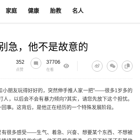
家庭
健康
胎教
名人
别急，他不是故意的
352
37706
点赞
在看
和小朋友玩得好好的，突然伸手推人家一把”——很多1岁多的
打人，以后会不会有暴力倾向?其实，请您先放下这个担忧。
是一回事。这背后，是他正在经历的一个特殊发展阶段。
有很多感受——生气、着急、兴奋、想要某个东西、不想被