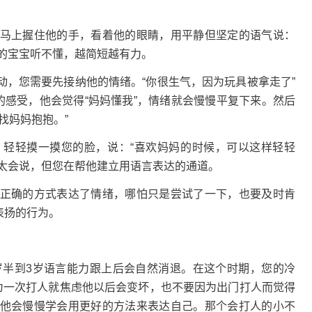
上握住他的手，看着他的眼睛，用平静但坚定的语气说：
岁的宝宝听不懂，越简短越有力。
您需要先接纳他的情绪。“你很生气，因为玩具被拿走了”
的感受，他会觉得“妈妈懂我”，情绪就会慢慢平复下来。然后
找妈妈抱抱。”
轻摸一摸您的脸，说：“喜欢妈妈的时候，可以这样轻轻
还不太会说，但您在帮他建立用语言表达的通道。
确的方式表达了情绪，哪怕只是尝试了一下，也要及时肯
表扬的行为。
半到3岁语言能力跟上后会自然消退。在这个时期，您的冷
因为一次打人就焦虑他以后会变坏，也不要因为出门打人而觉得
他会慢慢学会用更好的方法来表达自己。那个会打人的小不