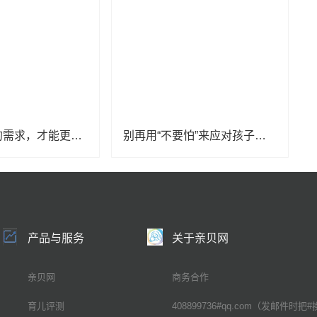
先了解孩子的需求，才能更好地照顾孩子
别再用“不要怕”来应对孩子害怕了
产品与服务
关于亲贝网
亲贝网
商务合作
育儿评测
408899736#qq.com（发邮件时把#