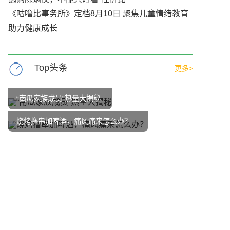
《咕噜比事务所》定档8月10日 聚焦儿童情绪教育
助力健康成长
Top头条
更多>
“南瓜家族成员”热量大揭秘
烧烤撸串加啤酒，痛风痛来怎么办？