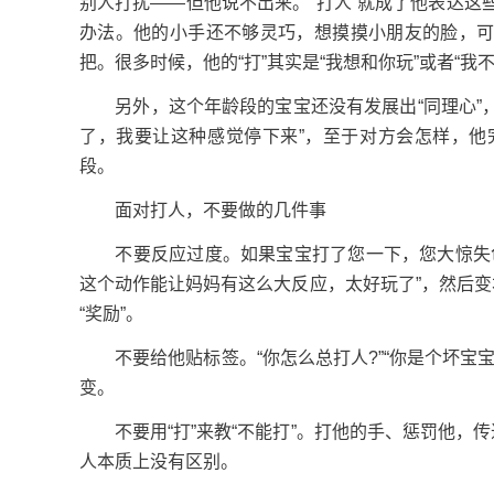
别人打扰——但他说不出来。“打人”就成了他表达
办法。他的小手还不够灵巧，想摸摸小朋友的脸，可
把。很多时候，他的“打”其实是“我想和你玩”或者“我
另外，这个年龄段的宝宝还没有发展出“同理心”，
了，我要让这种感觉停下来”，至于对方会怎样，他
段。
面对打人，不要做的几件事
不要反应过度。如果宝宝打了您一下，您大惊失色
这个动作能让妈妈有这么大反应，太好玩了”，然后
“奖励”。
不要给他贴标签。“你怎么总打人?”“你是个坏宝
变。
不要用“打”来教“不能打”。打他的手、惩罚他，传
人本质上没有区别。