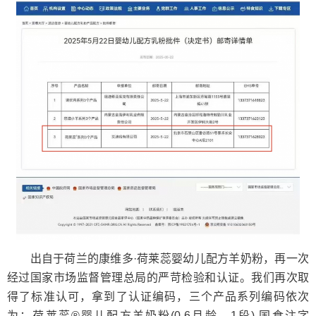
出自于荷兰的康维多·荷莱蕊婴幼儿配方羊奶粉，再一次
经过国家市场监督管理总局的严苛检验和认证。我们再次取
得了标准认可，拿到了认证编码，三个产品系列编码依次
为：荷莱蕊®婴儿配方羊奶粉(0-6月龄，1段) 国食注字