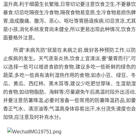
温升高,利于细菌生长繁殖,日常切记要注意饮食卫生,不要暴饮
暴食;切忌吃隔夜生冷食物,隔夜食物易变质,生冷食物易损伤脾
胃,造成腹痛、腹泻、恶心、呕吐等胃肠道疾病,切忌贪凉,尤其
是小孩,消化系统发育尚未健全,所以更易出现此种情况,饮食方
面要格外注意。
所谓“未病先防”就是在未病之前,做好各种预防工作,以防
止疾病的发生。天气逐渐炎热,饮食上宜清淡,要“量胃而行”,可
以选择一些可以增进食欲的食物,建议多吃一些新鲜的绿色的
蔬菜,多吃一些具有清利湿热作用的食物,如赤小豆、绿豆、冬
瓜、黄瓜、西红柿、黑木耳等,建议少吃肥甘厚味、生湿助湿
的食物,如动物脂肪、海鲜等;尽量避免午后高温时段外出活动,
并要注意防暑降温,必要时准备一些常用的防暑降温药品,如藿
香正气水、清凉油等;气温高身体容易出汗,水分流失速度也会
加快,应注意及时补充水分。