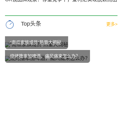
Top头条
更多>
“南瓜家族成员”热量大揭秘
烧烤撸串加啤酒，痛风痛来怎么办？