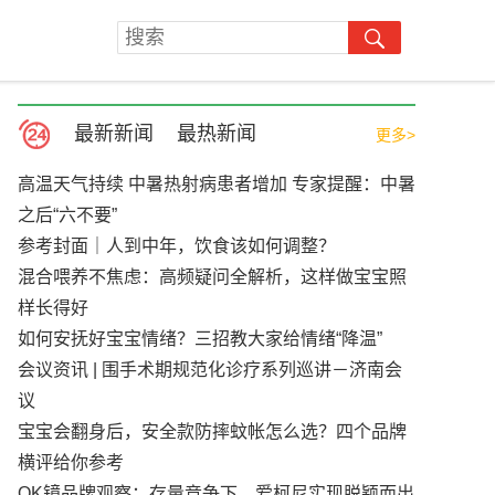
最新新闻
最热新闻
更多>
高温天气持续 中暑热射病患者增加 专家提醒：中暑
之后“六不要”
参考封面｜人到中年，饮食该如何调整？
混合喂养不焦虑：高频疑问全解析，这样做宝宝照
样长得好
如何安抚好宝宝情绪？三招教大家给情绪“降温”
会议资讯 | 围手术期规范化诊疗系列巡讲－济南会
议
宝宝会翻身后，安全款防摔蚊帐怎么选？四个品牌
横评给你参考
OK镜品牌观察：存量竞争下，爱柯尼实现脱颖而出