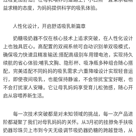
益求精的态度，为妈妈提供科学的吸乳体验。
人性化设计，开启舒适吸乳新篇章
奶糖吸奶器不仅在核心技术上追求突破，在人性化设计
上也独具匠心。高配置的双阀系统可自动识别单双吸模式，
确保吸力快速且精准输送;搭配高级别车用锂电池，实现持久
续航的省心体验;哺乳文胸、隐形杯、吸净瓶多种组合随心搭
配，完美适配不同妈妈的吸乳需求;六重降噪设计实现轻音运
行，即使夜间吸乳，也能保持静谧，不会惊扰宝宝好眠，也
不会打扰家人安睡。它让母乳妈妈享受育儿松弛感，随心开
启从容喂养新生活。
每一次技术突破都是对未知领域的挑战，每一次产品进
阶都凝聚了我们对母乳妈妈的关怀。从3月初的挂脖免手扶吸
奶器珍珠贝上市到今天无级调节吸奶器奶糖的跨越登场，从