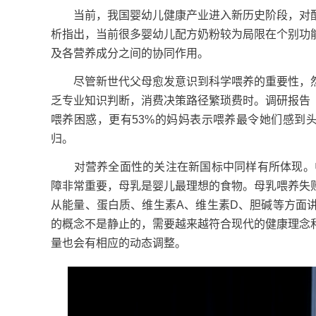
当前，我国婴幼儿健康产业进入新历史阶段，对配
析指出，当前很多婴幼儿配方奶粉较为局限在个别功
及各营养成分之间的协同作用。
尽管新世代父母愈发意识到科学喂养的重要性，然
乏专业知识判断，消费决策路径繁琐费时。调研报告
喂养困惑，更有53%的妈妈表示喂养最令她们感到
归。
对营养全面性的关注在新国标中同样有所体现。中国
障非常重要，母乳是婴儿最理想的食物。母乳喂养失
从能量、蛋白质、维生素A、维生素D、胆碱等方面
的概念不是静止的，需要越来越符合现代的健康理念
量也会有相应的动态调整。