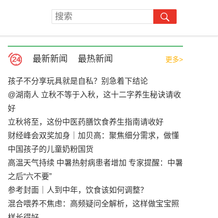
最新新闻
最热新闻
更多>
孩子不分享玩具就是自私？别急着下结论
@湖南人 立秋不等于入秋，这十二字养生秘诀请收
好
立秋将至，这份中医药膳饮食养生指南请收好
财经峰会双奖加身｜加贝高：聚焦细分需求，做懂
中国孩子的儿童奶粉国货
高温天气持续 中暑热射病患者增加 专家提醒：中暑
之后“六不要”
参考封面｜人到中年，饮食该如何调整？
混合喂养不焦虑：高频疑问全解析，这样做宝宝照
样长得好