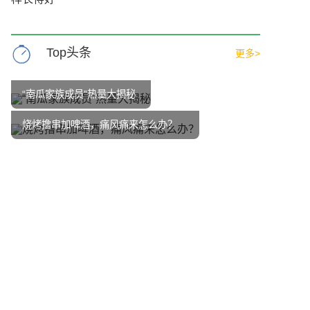
Top头条
更多>
“南瓜家族成员”热量大揭秘
烧烤撸串加啤酒，痛风痛来怎么办？