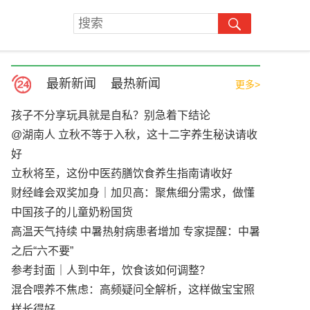
最新新闻
最热新闻
更多>
孩子不分享玩具就是自私？别急着下结论
@湖南人 立秋不等于入秋，这十二字养生秘诀请收
好
立秋将至，这份中医药膳饮食养生指南请收好
财经峰会双奖加身｜加贝高：聚焦细分需求，做懂
中国孩子的儿童奶粉国货
高温天气持续 中暑热射病患者增加 专家提醒：中暑
之后“六不要”
参考封面｜人到中年，饮食该如何调整？
混合喂养不焦虑：高频疑问全解析，这样做宝宝照
样长得好