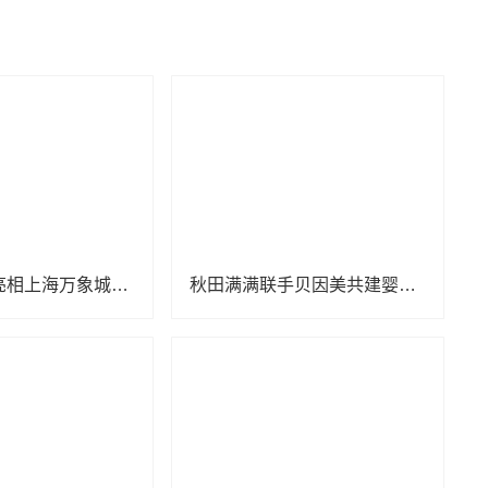
KUB可优比亮相上海万象城，引领自然式养育新风尚
秋田满满联手贝因美共建婴辅营养联合创新实验室 深拓婴辅领域科研创新