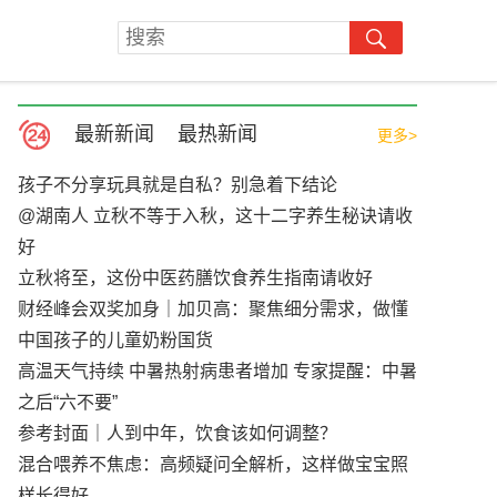
最新新闻
最热新闻
更多>
孩子不分享玩具就是自私？别急着下结论
@湖南人 立秋不等于入秋，这十二字养生秘诀请收
好
立秋将至，这份中医药膳饮食养生指南请收好
财经峰会双奖加身｜加贝高：聚焦细分需求，做懂
中国孩子的儿童奶粉国货
高温天气持续 中暑热射病患者增加 专家提醒：中暑
之后“六不要”
参考封面｜人到中年，饮食该如何调整？
混合喂养不焦虑：高频疑问全解析，这样做宝宝照
样长得好