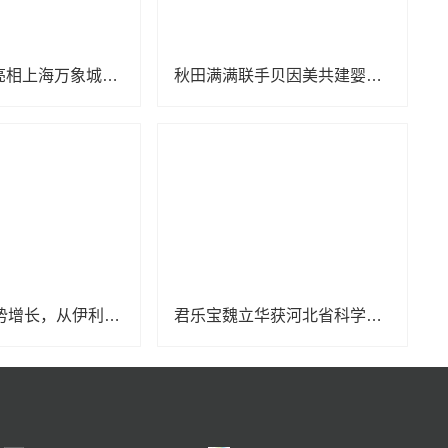
KUB可优比亮相上海万象城，引领自然式养育新风尚
秋田满满联手贝因美共建婴辅营养联合创新实验室 深拓婴辅领域科研创新
2024继续逆势增长，从伊利金领冠身上看婴配粉行业发展的“确定性”
君乐宝魏立华获河北省科学技术突出贡献奖终身荣誉