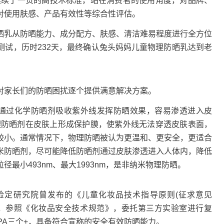
延续了一贯的高技术标准，站在消费者的使用角度，对品牌、
对使用肤感、产品有效性等综合性评估。
乳从防晒能力、成分配方、肤感、清洁难易程度进行全方位
测试，历时232天，最终确认兔头妈妈儿童物理防晒乳达到老
家长们的防晒困扰逐个提供满意解决方案。
过化学防晒剂吸收紫外线发挥防晒效果，容易渗透进入皮
理防晒剂在皮肤上形成保护膜，使紫外线无法穿透皮肤表面，
较小。通常情况下，物理防晒被认为更温和、更安全，更适合
米防晒剂，尽可能降低防晒剂通过皮肤渗透进入人体内，降低
最小493nm、最大1993nm，是非纳米物理防晒。
定研究院曾发布的《儿童化妆品技术指导原则(征求意见
检中，参照《化妆品安全技术规范》，委托第三方实验室进行复
PA三个+，具备符合宣称的安全有效防晒能力。