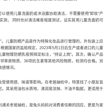
使用儿童洗面奶或沐浴露协助清洁，不需要使用“卸妆”产
实测， 同时也对清洁难易程度测试，证实其用儿童洗面奶可
盾”。儿童防晒产品是作为特殊化妆品进行管理的，外包装上应
根据国家药监局规定，2023年5月1日后生产或者进口的儿童
儿童物理防晒乳按照规定标注，“持证上岗”。其次，确认产品
种邻苯类物质、36项抗生素等其他风险物质，检测均合格。另
敏感情况。
受使用感、味道等影响。在老爸抽检中，特意找了小朋友盲
可。其采用油包水质地，清润易涂抹、不油不黏腻，更适用于
通关老爸抽检，是兔头妈妈对消费者信赖的回应，更是为家