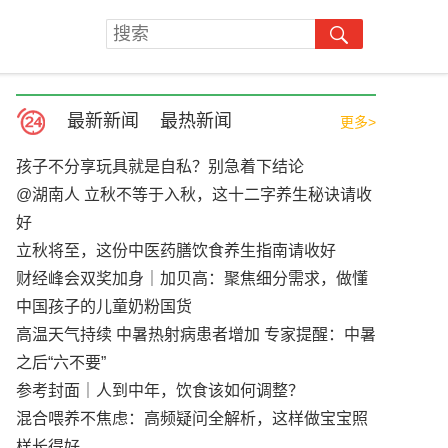
最新新闻
最热新闻
更多>
孩子不分享玩具就是自私？别急着下结论
@湖南人 立秋不等于入秋，这十二字养生秘诀请收
好
立秋将至，这份中医药膳饮食养生指南请收好
财经峰会双奖加身｜加贝高：聚焦细分需求，做懂
中国孩子的儿童奶粉国货
高温天气持续 中暑热射病患者增加 专家提醒：中暑
之后“六不要”
参考封面｜人到中年，饮食该如何调整？
混合喂养不焦虑：高频疑问全解析，这样做宝宝照
样长得好