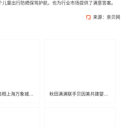
个儿童出行防晒保驾护航，也为行业市场提供了满意答案。
来源：
亲贝网
KUB可优比亮相上海万象城，引领自然式养育新风尚
秋田满满联手贝因美共建婴辅营养联合创新实验室 深拓婴辅领域科研创新