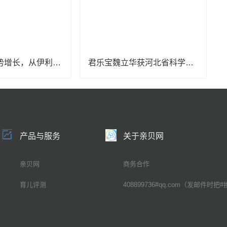
2024继续逆势增长，从伊利金领冠身上看婴配粉行业发展的“确定性”
君乐宝魏立华获河北省科学技术突出贡献奖终身荣誉
产品与服务
关于亲贝网
亲贝网
商务合作
育儿评测
408899736#qq.com（发邮件时把#