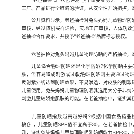
“老爸抽检”是“老爸评测”旗下重要业务之一，其
工厂、产品进行全链路的验证，从安全性开始把控，
公开资料显示，老爸抽检对兔头妈妈儿童物理防晒
审核，经过随机买样送检，实地工厂审核，人体功效
爸抽检合作要求，并授予“老爸抽检”品牌标志授权。
老爸抽检对兔头妈妈儿童物理防晒的严格抽检，对
儿童适合物理防晒还是化学防晒?化学防晒主要通
肤，但容易造成刺激或过敏;物理防晒则主要通过物
反射紫外线达到防晒效果，不易渗透，对皮肤的刺激
儿童使用。兔头妈妈儿童物理防晒乳选用大分子非纳
刺激儿童较娇嫩肌肤的可能。在老爸抽检中，证实其粒径
儿童防晒指数越高越好吗?根据中国食品药品检
稿)》，儿童防晒SPF值不宜高于30。在老爸抽
测，证实兔头妈妈儿童物理防晒乳防晒能力SPF30，