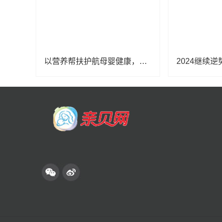
以营养帮扶护航母婴健康，金领冠50°超凡守护公益行动落地云南