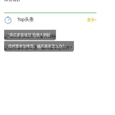
Top头条
更多>
“南瓜家族成员”热量大揭秘
烧烤撸串加啤酒，痛风痛来怎么办？