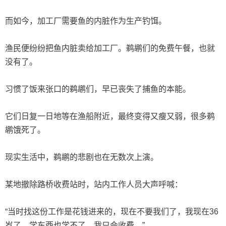
而如今，加工厂需要鱼的内脏作为生产钓饵。
渔民便纷纷把鱼内脏卖给加工厂。鹈鹕们的免费午餐，也就
没有了。
习惯了饭来张口的鹈鹕们，早已丧失了捕鱼的本能。
它们日复一日地等在渔船附近，最终变得又瘦又弱，很多鹈
鹕饿死了。
现实生活中，鹈鹕的悲剧也在无数次上演。
某地撤除路桥收费站时，站内工作人员大声呼喊：
“当时找这份工作是花钱进来的，现在不要我们了，我现在36
岁了，学东西也学不了，我只会收费。”