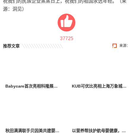
祝我们的民族企业蒸蒸日上，祝我们的祖国永远年轻。（来
源：洞见）
37725
推荐文章
来源：
Babycare首次亮相科隆展，创新设计与卓越产品力引全球瞩目
KUB可优比亮相上海万象城，引领自然式养育新风尚
秋田满满联手贝因美共建婴辅营养联合创新实验室 深拓婴辅领域科研创新
以营养帮扶护航母婴健康，金领冠50°超凡守护公益行动落地云南