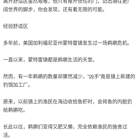
离开舒适区虽然艰难，但只有推开惯性的门，迈出通往更广
阔世界的脚步，你会发现，还有着无限的可能。
经验舒适区
多年前，美国加利福尼亚州蒙特雷镇发生过一场鹈鹕危机。
一直以来，蒙特雷镇都是鹈鹕生活的天堂。
然而，有一年鹈鹕的数量却骤然减少，“凶手”竟是镇上新建的
钓饵加工厂。
原来，以前镇上的渔民在海边收拾鱼虾时，会将鱼的内脏扔
给鹈鹕吃。
长此以往，鹈鹕们变得又肥又懒，完全依赖渔民的施舍过
活。